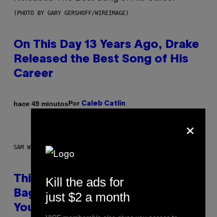
(PHOTO BY GARY GERSHOFF/WIREIMAGE)
On This Day 13 Years Ago, Drake
Released the Best Song of His
Career
Por
hace 49 minutos
Caleb Catlin
×
SAM WATANUKI FOR VICE
This Discreet Lockable Sex Toy
Kill the ads for
Bag Is the Nightstand Upgrade
just $2 a month
Your Play Drawer Needs