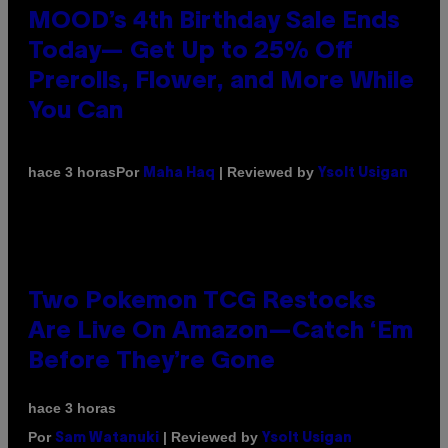
MOOD’s 4th Birthday Sale Ends
Today— Get Up to 25% Off
Prerolls, Flower, and More While
You Can
Por
| Reviewed by
hace 3 horas
Maha Haq
Ysolt Usigan
Two Pokemon TCG Restocks
Are Live On Amazon—Catch ‘Em
Before They’re Gone
hace 3 horas
Por
| Reviewed by
Sam Watanuki
Ysolt Usigan