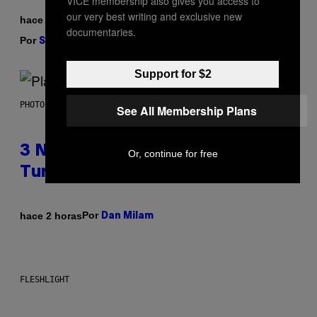
VICE membership also gives you access to
our very best writing and exclusive new
hace 1 hora
documentaries.
Por
| Reviewed by
Sam Watanuki
Ysolt Usigan
Support for $2
PHOTO BY SCOTT GRIES/GETTY IMAGES
See All Membership Plans
3 No-Skip Pop-Punk Albums
Or, continue for free
Turning 20 This Year
Por
hace 2 horas
Dan Milam
FLESHLIGHT