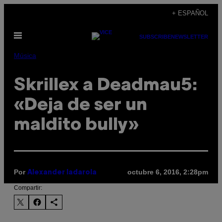
Saltar
+ ESPAÑOL
al
Abrir
contenido
SUBSCRIBE
NEWSLETTER
Menú
Música
Skrillex a Deadmau5:
«Deja de ser un
maldito bully»
Por
octubre 6, 2016, 2:28pm
Alexander Iadarola
Compartir: