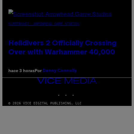
SCREENSHOT: ARROWHEAD GAME STUDIOS
Helldivers 2 Officially Crossing
Over with Warhammer 40,000
Por
hace 3 horas
Denny Connolly
VICE
MEDIA
INSTAGRAM
TIKTOK
YOUTUBE
© 2026 VICE DIGITAL PUBLISHING, LLC