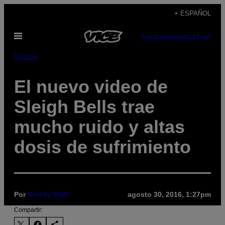
Saltar
+ ESPAÑOL
al
Abrir
contenido
SUBSCRIBE
NEWSLETTER
Menú
Música
El nuevo video de
Sleigh Bells trae
mucho ruido y altas
dosis de sufrimiento
Por
Noisey Staff
agosto 30, 2016, 1:27pm
Compartir: