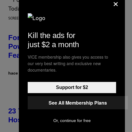
×
SCREENSHOT: EPIC GAMES
Kill the ads for
Fortnite Gem Hours Start Time:
just $2 a month
Power Hour Today Schedule and
Featured Sprites
VICE membership also gives you access to
our very best writing and exclusive new
documentaries.
hace 45 minutos
Por
Brent Koepp
Support for $2
See All Membership Plans
23 Years Ago, a Reality TV Show
Host Was Stabbed on Air
Or, continue for free