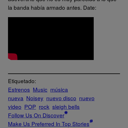
la banda había armado antes. Date:
Etiquetado:
Estrenos
Music
música
nueva
Noisey
nuevo disco
nuevo
video
POP
rock
sleigh bells
Follow Us On Discover
Make Us Preferred In Top Stories