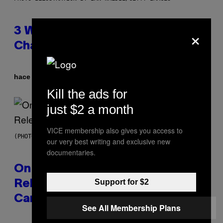
×
3 Ways Your Music Taste
Changes as You Get Older
Por
hace 1 hora
Dan Milam
Kill the ads for
just $2 a month
VICE membership also gives you access to
(PHOTO BY GARY GERSHOFF/WIREIMAGE)
our very best writing and exclusive new
documentaries.
On This Day 13 Years Ago, Drake
Support for $2
Released the Best Song of His
Career
See All Membership Plans