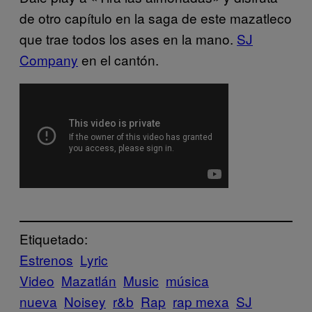
de otro capítulo en la saga de este mazatleco
que trae todos los ases en la mano.
SJ
Company
en el cantón.
Etiquetado:
Estrenos
Lyric
Video
Mazatlán
Music
música
nueva
Noisey
r&b
Rap
rap mexa
SJ