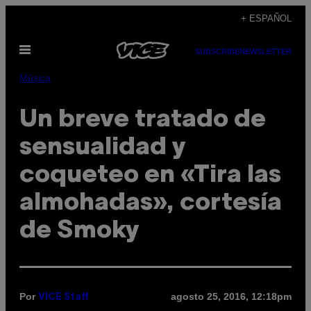
Saltar
+ ESPAÑOL
al
Abrir
contenido
SUBSCRIBE
NEWSLETTER
Menú
Música
Un breve tratado de
sensualidad y
coqueteo en «Tira las
almohadas», cortesía
de Smoky
Por
agosto 25, 2016, 12:18pm
VICE Staff