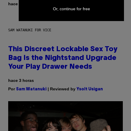
Por
hace 3 horas
Caleb Catlin
Or, continue for free
SAM WATANUKI FOR VICE
This Discreet Lockable Sex Toy
Bag Is the Nightstand Upgrade
Your Play Drawer Needs
hace 3 horas
Por
| Reviewed by
Sam Watanuki
Ysolt Usigan