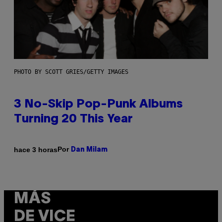
PHOTO BY SCOTT GRIES/GETTY IMAGES
3 No-Skip Pop-Punk Albums
Turning 20 This Year
Por
hace 3 horas
Dan Milam
MÁS
DE VICE