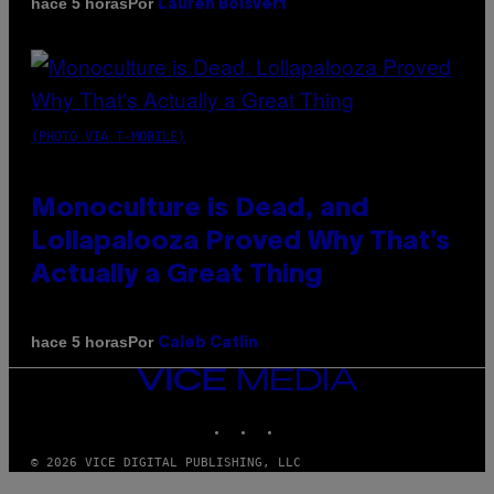
Por
hace 5 horas
Lauren Boisvert
(PHOTO VIA T-MOBILE)
Monoculture is Dead, and
Lollapalooza Proved Why That’s
Actually a Great Thing
Por
hace 5 horas
Caleb Catlin
VICE
MEDIA
INSTAGRAM
TIKTOK
YOUTUBE
© 2026 VICE DIGITAL PUBLISHING, LLC