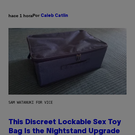
Por
hace 1 hora
Caleb Catlin
SAM WATANUKI FOR VICE
This Discreet Lockable Sex Toy
Bag Is the Nightstand Upgrade