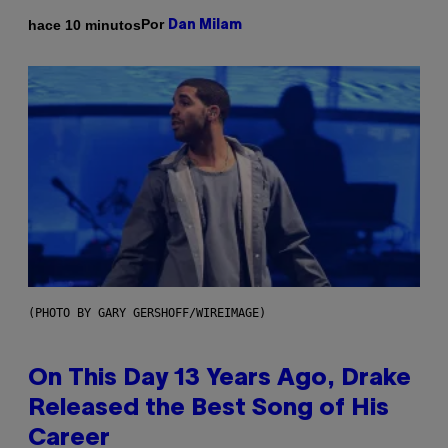
Por
hace 10 minutos
Dan Milam
(PHOTO BY GARY GERSHOFF/WIREIMAGE)
On This Day 13 Years Ago, Drake
Released the Best Song of His
Career