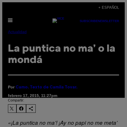
Saltar
+ ESPAÑOL
al
Abrir
contenido
SUBSCRIBE
NEWSLETTER
Menú
Actualidad
La puntica no ma’ o la
mondá
Por
Camo. Texto de Camila Tovar.
febrero 17, 2015, 11:27pm
Compartir:
«¡La puntica no ma’! ¡Ay no papi no me meta’