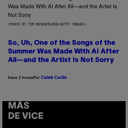
(PHOTO BY TIM MOSENFELDER/GETTY IMAGES)
So, Uh, One of the Songs of the
Summer Was Made With AI After
All—and the Artist Is Not Sorry
Por
hace 2 horas
Caleb Catlin
MÁS
DE VICE