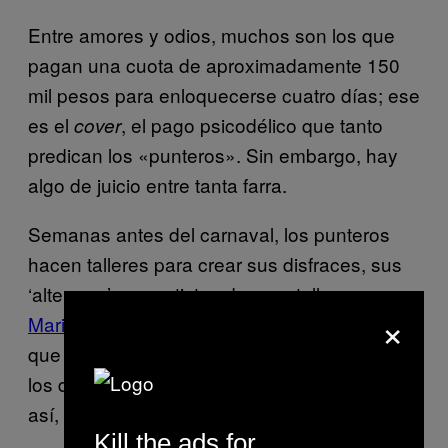
Entre amores y odios, muchos son los que
pagan una cuota de aproximadamente 150
mil pesos para enloquecerse cuatro días; ese
es el
, el pago psicodélico que tanto
cover
predican los «punteros». Sin embargo, hay
algo de juicio entre tanta farra.
Semanas antes del carnaval, los punteros
hacen talleres para crear sus disfraces, sus
‘alter ego’, con artistas de gran talla como
×
Mariana Camberos,
diseñadora mexicana
que reside en Alemania, obsesionada con
los delirantes triángulos aztecas. Viéndolo
así, la cuota de entrada vale la pena.
Kill the ads for