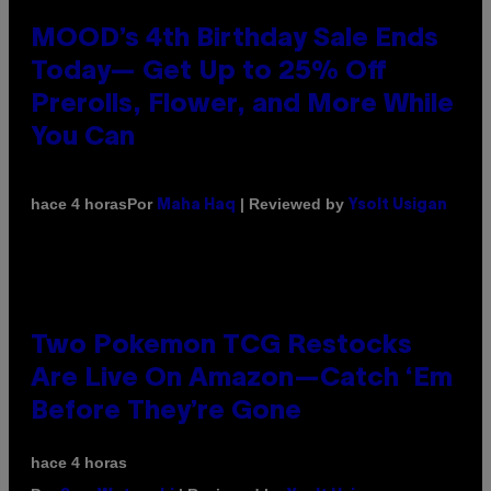
MOOD’s 4th Birthday Sale Ends
Today— Get Up to 25% Off
Prerolls, Flower, and More While
You Can
Por
| Reviewed by
hace 4 horas
Maha Haq
Ysolt Usigan
Two Pokemon TCG Restocks
Are Live On Amazon—Catch ‘Em
Before They’re Gone
hace 4 horas