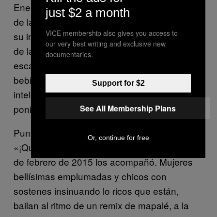
Enemigos de lo monótono, transformadores
just $2 a month
de la tradición, los «punteros» carnavalean
VICE membership also gives you access to
su intelectualismo: sus vidas artísticas lejos
our very best writing and exclusive new
de la calurosa arena barranquillera. Cuerpos
documentaries.
escarchados, con penes como nariz,
bebiendo tacones inflamados de vino:
Support for $2
intelectuales, incomprendidos de farra,
poniéndose el mundo de ruana.
See All Membership Plans
Punteros que este año se desdoblaron en
Or, continue for free
«¡Qué rica estoy!», el tema que del 14 al 17
de febrero de 2015 los acompañó. Mujeres
bellísimas emplumadas y chicos con
sostenes insinuando lo ricos que están,
bailan al ritmo de un remix de mapalé, a la