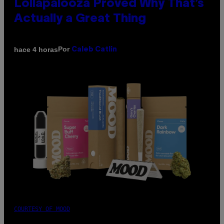
Lollapalooza Proved Why That’s
Actually a Great Thing
Por
hace 4 horas
Caleb Catlin
COURTESY OF MOOD