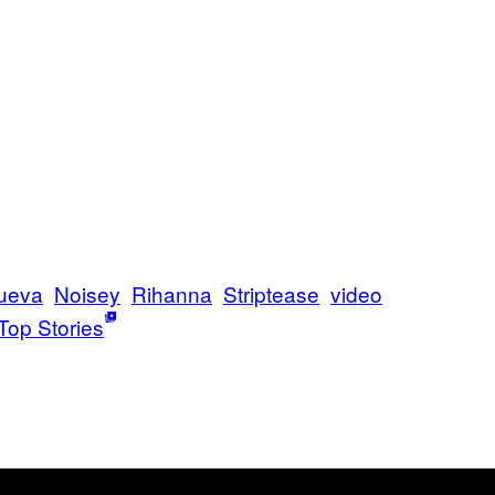
ueva
Noisey
Rihanna
Striptease
video
Top Stories