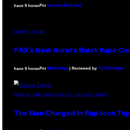
Por
hace 9 horas
Lauren Boisvert
COURTESY OF PAX
PAX’s New Aurora Burst Vape Co
Por
| Reviewed by
hace 9 horas
Maha Haq
Ysolt Usigan
PHOTO BY JOHN LOCHER/POOL/AFP VIA GETTY IMAGES
The Man Charged in Rap Icon Tup