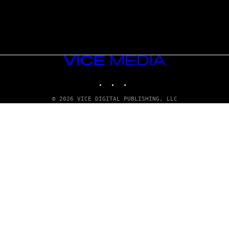
VICE
MEDIA
INSTAGRAM
TIKTOK
YOUTUBE
© 2026 VICE DIGITAL PUBLISHING, LLC