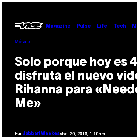
Saltar
al
contenido
Abrir
Magazine
Pulse
Life
Tech
M
Menú
Música
Solo porque hoy es 4
disfruta el nuevo vi
Rihanna para «Need
Me»
Por
abril 20, 2016, 1:10pm
Jabbari Weekes