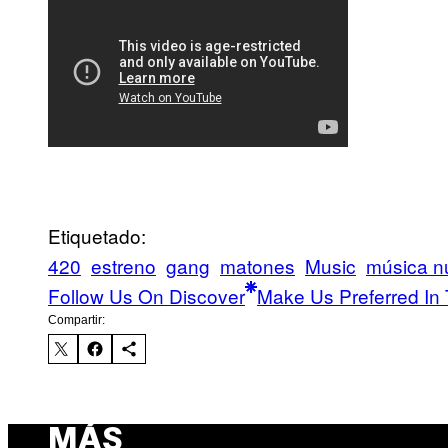
Etiquetado:
420
estreno
gang
matones
Music
música n
Follow Us On Discover
Make Us Preferred In 
Compartir:
MÁS