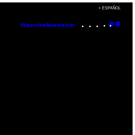
+ ESPAÑOL
Instagram
TikTok
YouTube
Google
Goog
Subscribe
Newsletter
Discove
Top
Posts