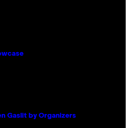
howcase
en Gaslit by Organizers