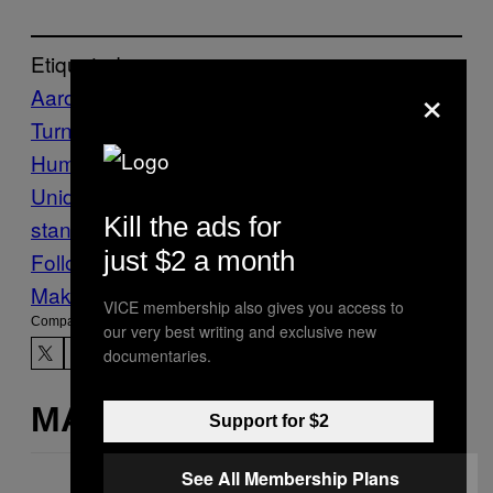
Etiquetado:
×
Aaron Persky
abuso sexual
americas
Brock
Turner
crimen y drogas
Derechos
Humanos
Estados
Unidos
Stanford
universidad de
Kill the ads for
stanford
VICE News
violación
just $2 a month
Follow Us On Discover
Make Us Preferred In Top Stories
VICE membership also gives you access to
Compartir:
our very best writing and exclusive new
documentaries.
MÁS DE LO MISMO
Support for $2
See All Membership Plans