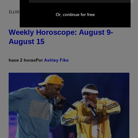
ILLUSTRATION BY REESA
Or, continue for free
Weekly Horoscope: August 9-
August 15
hace 2 horas
Por
Ashley Fike