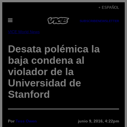
Saltar
+ ESPAÑOL
al
Abrir
contenido
SUBSCRIBE
NEWSLETTER
Menú
VICE World News
Desata polémica la
baja condena al
violador de la
Universidad de
Stanford
Por
Tess Owen
junio 9, 2016, 4:22pm