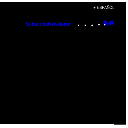
+ ESPAÑOL
Instagram
TikTok
YouTube
Google
Googl
Subscribe
Newsletter
Discover
Top
Posts