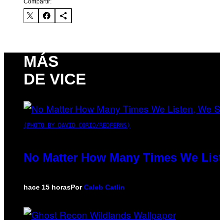
Compartir:
MÁS
DE VICE
(PHOTO BY DAVID CORIO/REDFERNS)
No Matter How Many Times We List
hace 15 horas
Por
Caleb Catlin