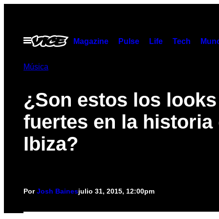
Saltar
al
contenido
Abrir
Magazine
Pulse
Life
Tech
Munc
Menú
Música
¿Son estos los look
fuertes en la historia
Ibiza?
Por
Josh Baines
julio 31, 2015, 12:00pm