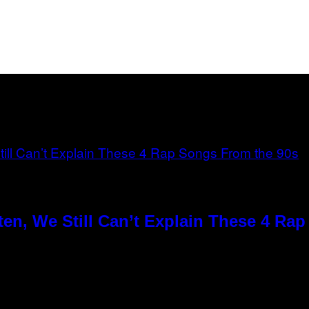
en, We Still Can’t Explain These 4 Ra