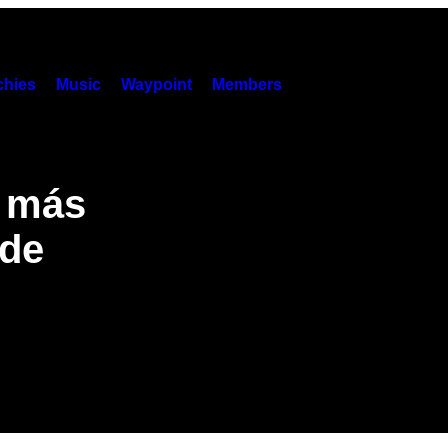
hies
Music
Waypoint
Members
s más
 de