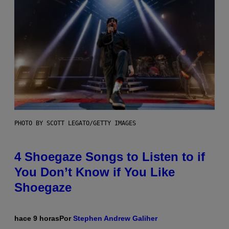
PHOTO BY SCOTT LEGATO/GETTY IMAGES
4 Shoegaze Songs to Listen to if
You Don’t Know if You Like
Shoegaze
hace 9 horas
Por
Stephen Andrew Galiher