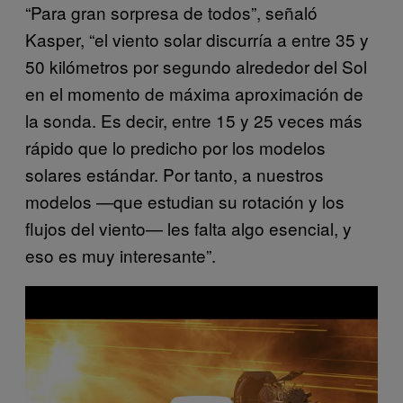
“Para gran sorpresa de todos”, señaló
Kasper, “el viento solar discurría a entre 35 y
50 kilómetros por segundo alrededor del Sol
en el momento de máxima aproximación de
la sonda. Es decir, entre 15 y 25 veces más
rápido que lo predicho por los modelos
solares estándar. Por tanto, a nuestros
modelos —que estudian su rotación y los
flujos del viento— les falta algo esencial, y
eso es muy interesante”.
P
l
a
y
v
i
d
e
o