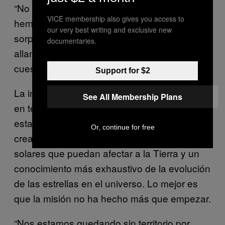
“No voy a afirmar de modo alguno que
VICE membership also gives you access to
hemos resuelto el misterio, pero estos
our very best writing and exclusive new
sorprendentes resultados nos permiten
documentaries.
allanar el camino hacia la resolución de esta
cuestión”, añadió.
Support for $2
La información recogida por la Parker pone
See All Membership Plans
en tela de juicio las asunciones largo tiempo
establecidas sobre el Sol. Esto propiciará la
Or, continue for free
creación de mejores modelos de tormentas
solares que puedan afectar a la Tierra y un
conocimiento más exhaustivo de la evolución
de las estrellas en el universo. Lo mejor es
que la misión no ha hecho más que empezar.
“Nos estamos quedando sin territorio por