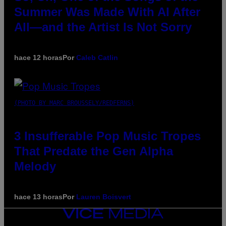
Summer Was Made With AI After
All—and the Artist Is Not Sorry
hace 12 horas
Por
Caleb Catlin
(PHOTO BY MARC BROUSSELY/REDFERNS)
3 Insufferable Pop Music Tropes
That Predate the Gen Alpha
Melody
hace 13 horas
Por
Lauren Boisvert
VICE
MEDIA