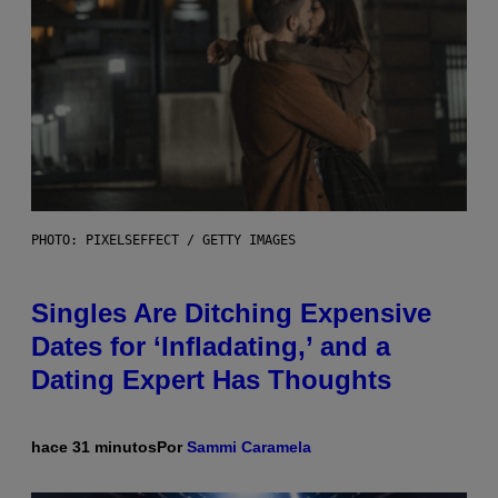
PHOTO: PIXELSEFFECT / GETTY IMAGES
Singles Are Ditching Expensive
Dates for ‘Infladating,’ and a
Dating Expert Has Thoughts
hace 31 minutos
Por
Sammi Caramela