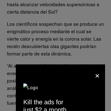
hasta alcanzar velocidades supersónicas a
cierta distancia del Sol?
Los científicos sospechan que se produce un
enigmático proceso mediante el cual se
vierte calor y energía en la corona solar. Las
recién descubiertas olas gigantes podrían
formar parte de esta dinámica.
“Al acercarnos al Sol buscábamos bolsas de
×
energía y las encontramos, lo cual es
positivo”, señaló Kasper. “En nuestros
análisis iniciales, se demuestra que
contienen mucha energía, por lo que resultan
Kill the ads for
fuentes de energía muy prometedoras”.
just $2 a month