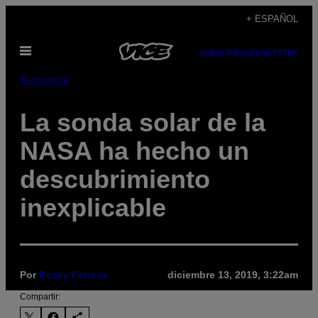
Saltar
+ ESPAÑOL
al
Abrir
contenido
SUBSCRIBE
NEWSLETTER
Menú
Tecnología
La sonda solar de la
NASA ha hecho un
descubrimiento
inexplicable
Por
Becky Ferreira
diciembre 13, 2019, 3:22am
Compartir: