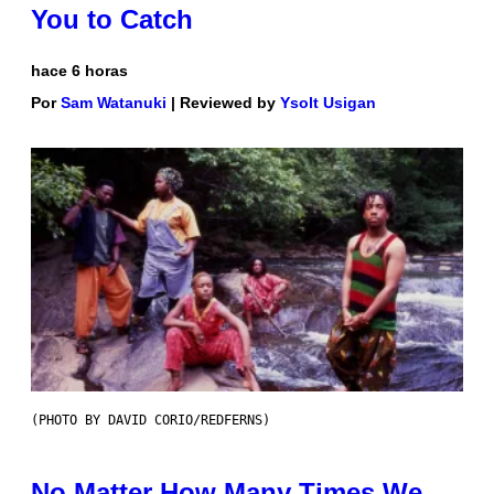
You to Catch
hace 6 horas
Por
Sam Watanuki
| Reviewed by
Ysolt Usigan
(PHOTO BY DAVID CORIO/REDFERNS)
No Matter How Many Times We