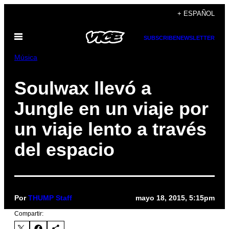
Saltar
+ ESPAÑOL
al
Abrir
contenido
SUBSCRIBE
NEWSLETTER
Menú
Música
Soulwax llevó a
Jungle en un viaje por
un viaje lento a través
del espacio
Por
THUMP Staff
mayo 18, 2015, 5:15pm
Compartir: