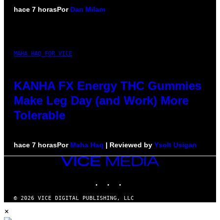
hace 7 horas
Por
Dan Milam
MAHA HAQ FOR VICE
KANHA FX Energy THC Gummies
Make Leg Day (and Work) More
Tolerable
hace 7 horas
Por
Maha Haq
| Reviewed by
Ysolt Usigan
VICE
MEDIA
INSTAGRAM
TIKTOK
YOUTUBE
© 2026 VICE DIGITAL PUBLISHING, LLC
×