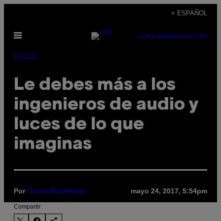
Saltar
+ ESPAÑOL
al
Abrir
contenido
SUBSCRIBE
NEWSLETTER
Menú
Música
Le debes más a los
ingenieros de audio y
luces de lo que
imaginas
Por
mayo 24, 2017, 5:54pm
Oscar Bouwhuis
Compartir: