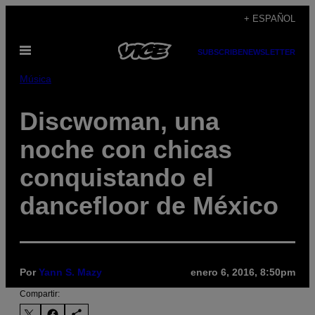
Saltar
+ ESPAÑOL
al
Abrir
contenido
SUBSCRIBE
NEWSLETTER
Menú
Música
Discwoman, una
noche con chicas
conquistando el
dancefloor de México
Por
Yann S. Mazy
enero 6, 2016, 8:50pm
Compartir: