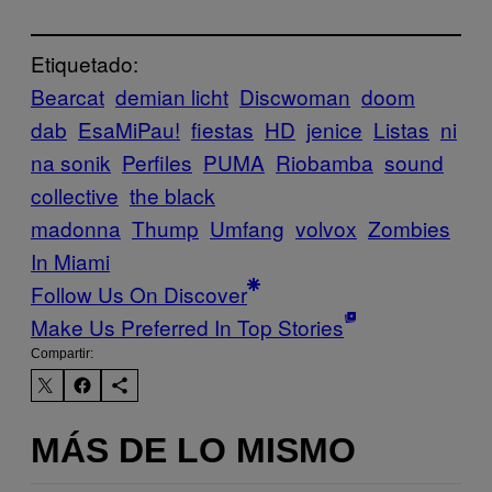
Etiquetado:
Bearcat
demian licht
Discwoman
doom
dab
EsaMiPau!
fiestas
HD
jenice
Listas
ni
na sonik
Perfiles
PUMA
Riobamba
sound
collective
the black
madonna
Thump
Umfang
volvox
Zombies
In Miami
Follow Us On Discover
Make Us Preferred In Top Stories
Compartir:
MÁS DE LO MISMO