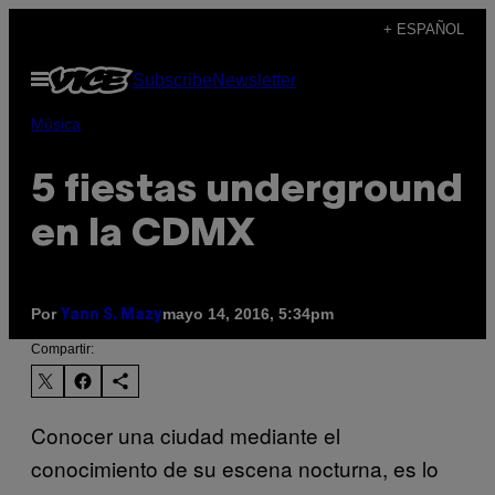
Saltar
+ ESPAÑOL
al
Abrir
Subscribe
Newsletter
contenido
Menú
Música
5 fiestas underground
en la CDMX
Por
mayo 14, 2016, 5:34pm
Yann S. Mazy
Compartir:
Conocer una ciudad mediante el
conocimiento de su escena nocturna, es lo