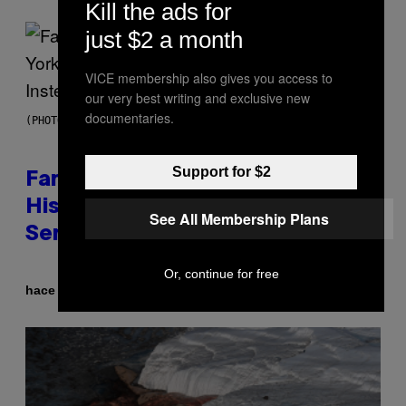
Kill the ads for
just $2 a month
VICE membership also gives you access to
our very best writing and exclusive new
documentaries.
(PHOTO BY JASON KEMPIN/GETTY IMAGES)
Support for $2
Fans Are Claiming Usher Skipped
His New York Performance and
See All Membership Plans
Sent in a Lookalike Instead
Or, continue for free
Por
hace 24 minutos
Caleb Catlin