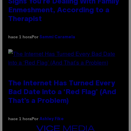
Signs You’re Dealing With Family
Enmeshment, According to a
Therapist
Por
hace 1 hora
Sammi Caramela
The Internet Has Turned Every
Bad Date into a ‘Red Flag’ (And
That’s a Problem)
Por
hace 1 hora
Ashley Fike
VICE