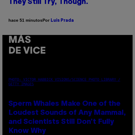
They Still Try, Though.
Por
hace 51 minutos
Luis Prada
MÁS
DE VICE
PHOTO: VICTOR HABBICK VISIONS/SCIENCE PHOTO LIBRARY /
GETTY IMAGES
Sperm Whales Make One of the
Loudest Sounds of Any Mammal,
and Scientists Still Don’t Fully
Know Why