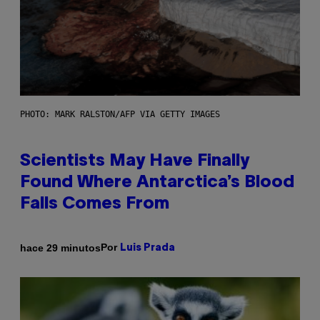
PHOTO: MARK RALSTON/AFP VIA GETTY IMAGES
Scientists May Have Finally
Found Where Antarctica’s Blood
Falls Comes From
Por
hace 29 minutos
Luis Prada