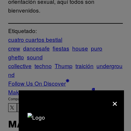
orientación sexual, aquí todos son
bienvenidos.
Etiquetado:
cuatro cuartos bestial
crew
dancesafe
fiestas
house
puro
ghetto
sound
collective
techno
Thump
traición
undergrou
nd
Follow Us On Discover
Make Us Preferred In Top Stories
×
Compartir:
MÁS DE LO MISMO