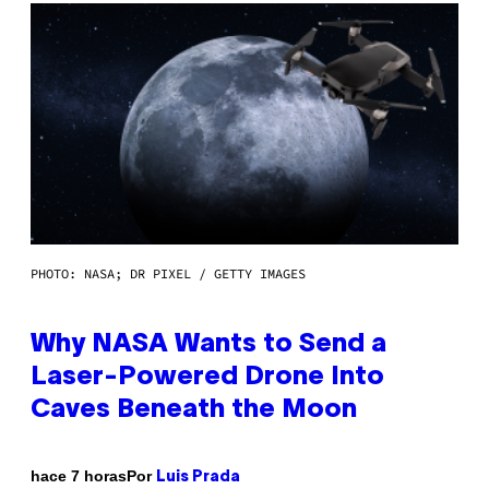
PHOTO: NASA; DR PIXEL / GETTY IMAGES
Why NASA Wants to Send a
Laser-Powered Drone Into
Caves Beneath the Moon
Por
hace 7 horas
Luis Prada