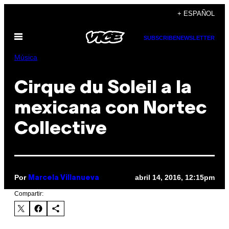
Saltar
+ ESPAÑOL
al
Abrir
contenido
SUBSCRIBE
NEWSLETTER
Menú
Música
Cirque du Soleil a la
mexicana con Nortec
Collective
Por
abril 14, 2016, 12:15pm
Marcela Villanueva
Compartir: