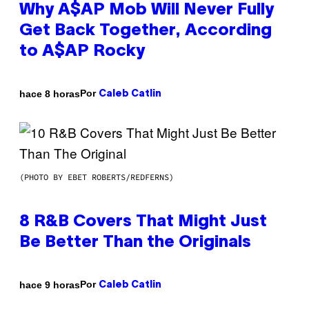
Why A$AP Mob Will Never Fully
Get Back Together, According
to A$AP Rocky
Por
hace 8 horas
Caleb Catlin
(PHOTO BY EBET ROBERTS/REDFERNS)
8 R&B Covers That Might Just
Be Better Than the Originals
Por
hace 9 horas
Caleb Catlin