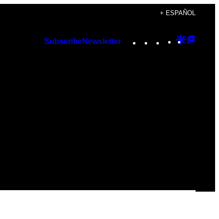
+ ESPAÑOL
Instagram
TikTok
YouTube
Google
Googl
Subscribe
Newsletter
Discover
Top
Posts