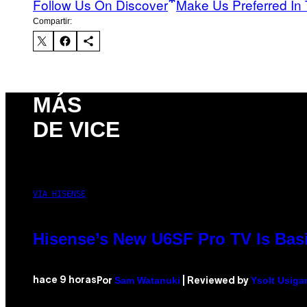
Follow Us On Discover
Make Us Preferred In 
Compartir:
MÁS
DE VICE
VIA HISENSE
Hisense’s New U6SF Pro TV Is Basi
Sam Watanuki
Ysolt Usiga
hace 9 horas
Por
| Reviewed by