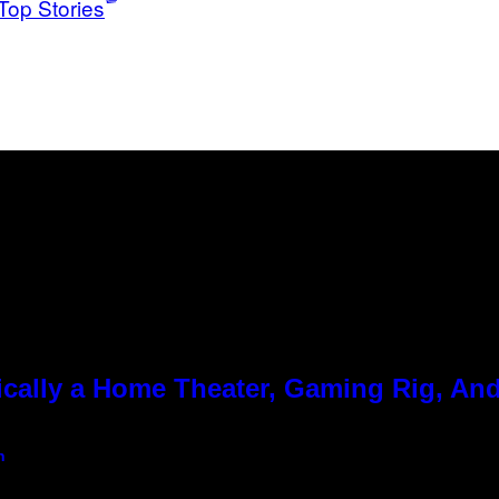
Top Stories
cally a Home Theater, Gaming Rig, And
n