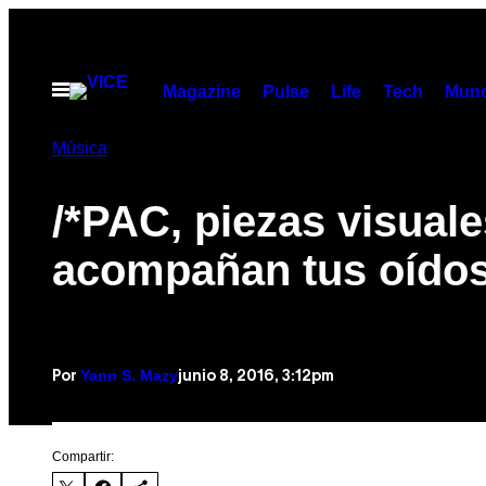
Saltar
al
contenido
Abrir
Magazine
Pulse
Life
Tech
Munc
Menú
Música
/*PAC, piezas visual
acompañan tus oído
Yann S. Mazy
junio 8, 2016, 3:12pm
Por
Compartir: