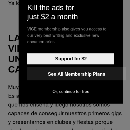
Ya lo dijimos. Indispensable.
Kill the ads for
just $2 a month
VICE membership also gives you access to
our very best writing and exclusive new
LA LICENCIATURA DE LA
documentaries.
VIDA EN LA
UNIVERSIDAD DE LAS
Support for $2
CALLES
See All Membership Plans
Muy parecida a la anterior pero sin youtube.
Or, continue for free
Es aquí donde hacemos uso de un amigo
que nos enseña y luego nosotros somos
capaces de conseguir nuestros primeros gigs
y presentarnos en clubes y fiestas porque