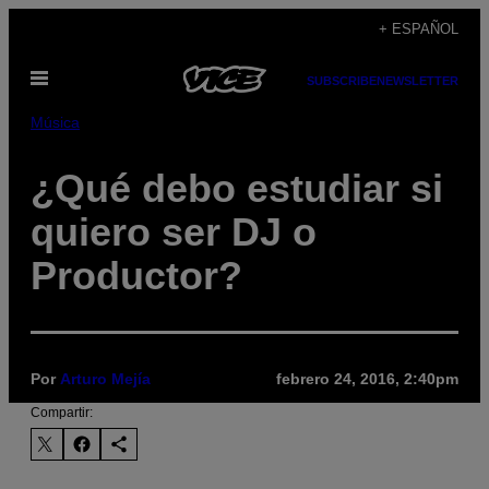
Saltar
+ ESPAÑOL
al
Abrir
contenido
SUBSCRIBE
NEWSLETTER
Menú
Música
¿Qué debo estudiar si
quiero ser DJ o
Productor?
Por
Arturo Mejía
febrero 24, 2016, 2:40pm
Compartir: