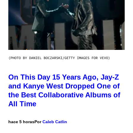
(PHOTO BY DANIEL BOCZARSKI/GETTY IMAGES FOR VEVO)
On This Day 15 Years Ago, Jay-Z
and Kanye West Dropped One of
the Best Collaborative Albums of
All Time
hace 5 horas
Por
Caleb Catlin