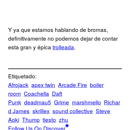
Y ya que estamos hablando de bromas,
definitivamente no podemos dejar de contar
esta gran y épica
trolleada
.
Etiquetado:
Afrojack
apex twin
Arcade Fire
boiler
room
Coachella
Daft
Punk
deadmau5
Grime
marshmello
Richar
d James
skrillex
sound collective
Steve
Aoki
Thump
tiesto
zhu
Follow Us On Discover