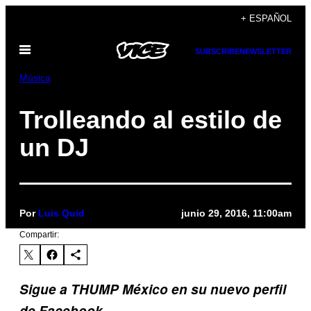
Saltar
+ ESPAÑOL
al
Abrir
contenido
SUBSCRIBE
NEWSLETTER
Menú
Música
Trolleando al estilo de
un DJ
Por
Luis Quid
junio 29, 2016, 11:00am
Compartir:
Sigue a THUMP México en su nuevo perfil
de Facebook