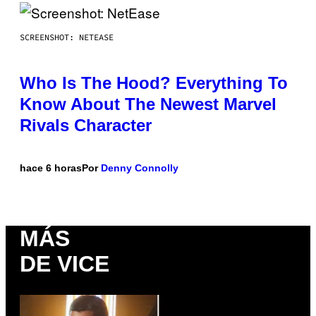
SCREENSHOT: NETEASE
Who Is The Hood? Everything To
Know About The Newest Marvel
Rivals Character
hace 6 horas
Por
Denny Connolly
MÁS
DE VICE