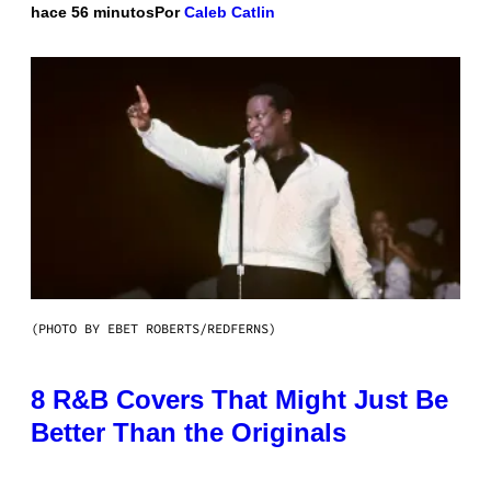
hace 56 minutos
Por
Caleb Catlin
(PHOTO BY EBET ROBERTS/REDFERNS)
8 R&B Covers That Might Just Be
Better Than the Originals