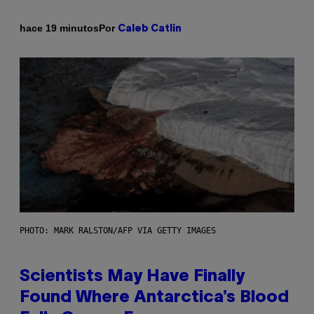
Por
hace 19 minutos
Caleb Catlin
PHOTO: MARK RALSTON/AFP VIA GETTY IMAGES
Scientists May Have Finally
Found Where Antarctica’s Blood