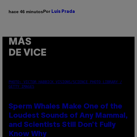
Por
hace 46 minutos
Luis Prada
MÁS
DE VICE
PHOTO: VICTOR HABBICK VISIONS/SCIENCE PHOTO LIBRARY /
GETTY IMAGES
Sperm Whales Make One of the
Loudest Sounds of Any Mammal,
and Scientists Still Don’t Fully
Know Why