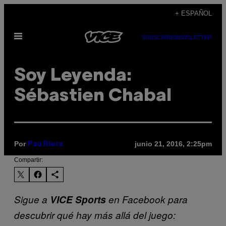
Saltar
+ ESPAÑOL
al
Abrir
contenido
SUBSCRIBE
NEWSLETTER
Menú
Soy Leyenda:
Sébastien Chabal
Por
junio 21, 2016, 2:25pm
Pau Riera
Compartir:
Sigue a
VICE Sports
en Facebook para
descubrir qué hay más allá del juego: