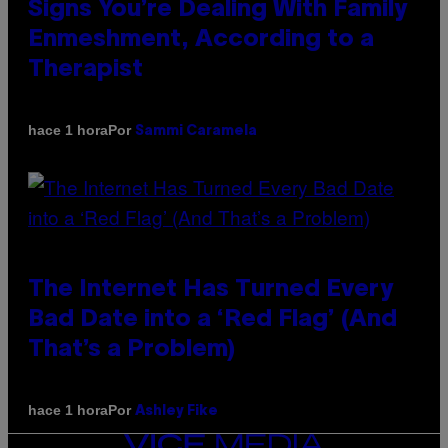
Signs You’re Dealing With Family
Enmeshment, According to a
Therapist
Por
hace 1 hora
Sammi Caramela
The Internet Has Turned Every
Bad Date into a ‘Red Flag’ (And
That’s a Problem)
Por
hace 1 hora
Ashley Fike
VICE