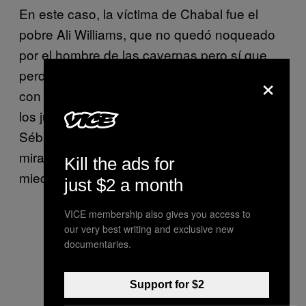
En este caso, la víctima de Chabal fue el
pobre Ali Williams, que no quedó noqueado
por el hombre de las cavernas pero sí que
perdió dos dientes y se marchó del campo
×
con la mandíbula partida. A partir de ese día,
los jugadores que se enfrentaban a
Sébastien le empezaron a mirar con una
mirada que se mecía entre el respeto y el
Kill the ads for
miedo.
just $2 a month
VICE membership also gives you access to
our very best writing and exclusive new
documentaries.
Support for $2