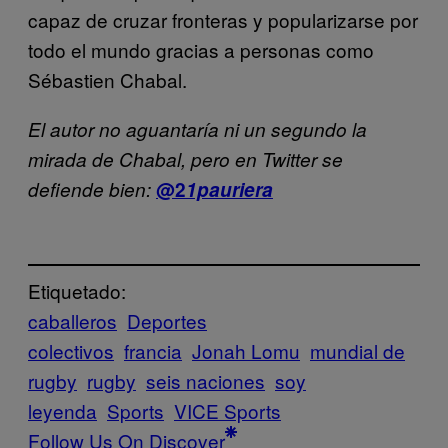
capaz de cruzar fronteras y popularizarse por
todo el mundo gracias a personas como
Sébastien Chabal.
El autor no aguantaría ni un segundo la
mirada de Chabal, pero en Twitter se
defiende bien:
@2
1pauriera
Etiquetado:
caballeros
Deportes
colectivos
francia
Jonah Lomu
mundial de
rugby
rugby
seis naciones
soy
leyenda
Sports
VICE Sports
Follow Us On Discover