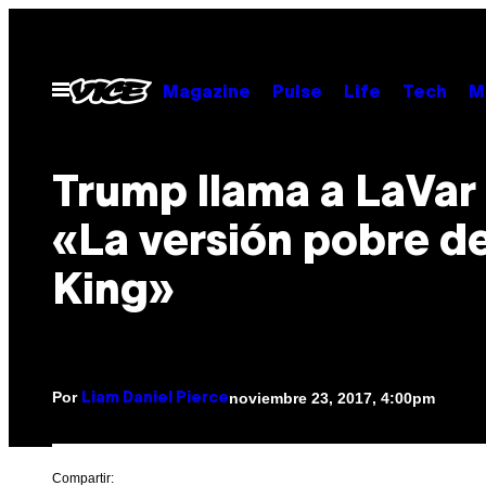
Saltar
al
contenido
Abrir
Magazine
Pulse
Life
Tech
M
Menú
Trump llama a LaVar 
«La versión pobre d
King»
Por
noviembre 23, 2017, 4:00pm
Liam Daniel Pierce
Compartir: