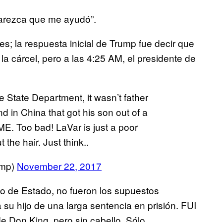
arezca que me ayudó”.
; la respuesta inicial de Trump fue decir que
la cárcel, pero a las 4:25 AM, el presidente de
he State Department, it wasn’t father
d in China that got his son out of a
E. Too bad! LaVar is just a poor
the hair. Just think..
ump)
November 22, 2017
to de Estado, no fueron los supuestos
 su hijo de una larga sentencia en prisión. FUI
e Don King, pero sin cabello. Sólo