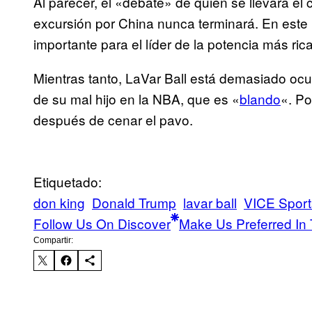
Al parecer, el «debate» de quién se llevará el c
excursión por China nunca terminará. En este i
importante para el líder de la potencia más ri
Mientras tanto, LaVar Ball está demasiado oc
de su mal hijo en la NBA, que es «
blando
«. P
después de cenar el pavo.
Etiquetado:
don king
Donald Trump
lavar ball
VICE Sport
Follow Us On Discover
Make Us Preferred In 
Compartir: