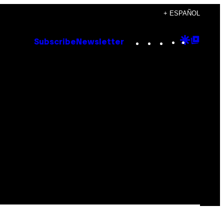
+ ESPAÑOL
Instagram
TikTok
YouTube
Google
Goog
Subscribe
Newsletter
Discove
Top
Posts