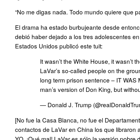
“No me digas nada. Todo mundo quiere que p
El drama ha estado burbujeante desde entonces
debió haber dejado a los tres adolescentes en 
Estados Unidos publicó este tuit:
It wasn’t the White House, it wasn’t t
LaVar’s so-called people on the groun
long term prison sentence – IT WAS M
man’s version of Don King, but without 
— Donald J. Trump (@realDonaldTr
[No fue la Casa Blanca, no fue el Departamen
contactos de LaVar en China los que libraron a
YO. ¡Qué mal! LaVar es sólo la versión pobre d