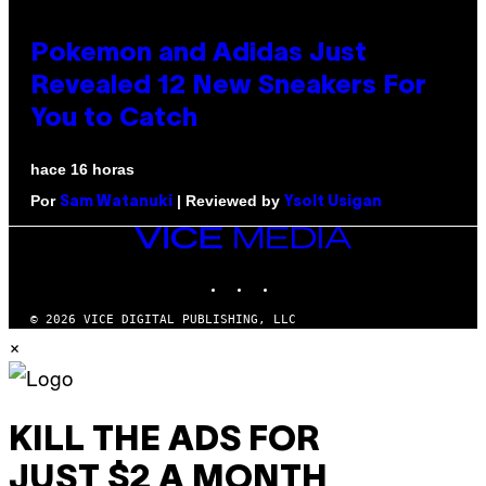
Pokemon and Adidas Just
Revealed 12 New Sneakers For
You to Catch
hace 16 horas
Por
| Reviewed by
Sam Watanuki
Ysolt Usigan
VICE
MEDIA
INSTAGRAM
TIKTOK
YOUTUBE
© 2026 VICE DIGITAL PUBLISHING, LLC
×
KILL THE ADS FOR
JUST $2 A MONTH