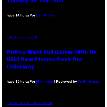
Turning 30 This Year
Por
hace 14 horas
Dan Milam
COURTESY OF PUFFCO
Puffco Went Full Gamer With Its
Wild New Plasma Peak Pro
Colorway
Por
| Reviewed by
hace 15 horas
Maha Haq
Ysolt Usigan
VIA POKEMON/ADIDAS/NINTENDO