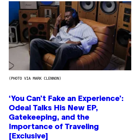
(PHOTO VIA MARK CLENNON)
‘You Can’t Fake an Experience’:
Odeal Talks His New EP,
Gatekeeping, and the
Importance of Traveling
[Exclusive]