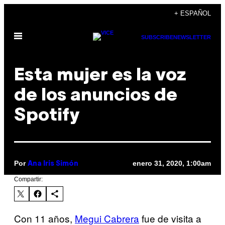
Saltar
+ ESPAÑOL
al
Abrir
contenido
SUBSCRIBE
NEWSLETTER
Menú
Esta mujer es la voz
de los anuncios de
Spotify
Por
enero 31, 2020, 1:00am
Ana Iris Simón
Compartir:
Con 11 años,
Megui Cabrera
fue de visita a