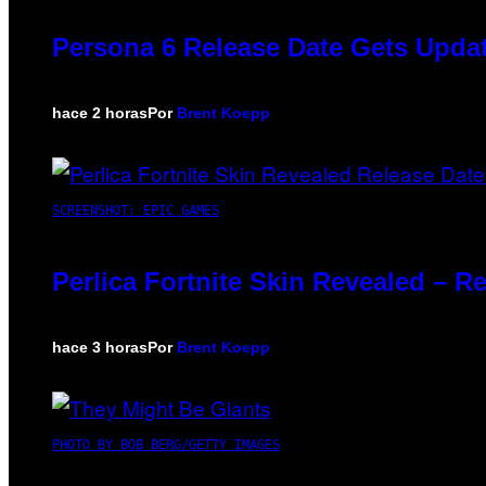
Persona 6 Release Date Gets Updat
hace 2 horas
Por
Brent Koepp
SCREENSHOT: EPIC GAMES
Perlica Fortnite Skin Revealed – R
hace 3 horas
Por
Brent Koepp
PHOTO BY BOB BERG/GETTY IMAGES