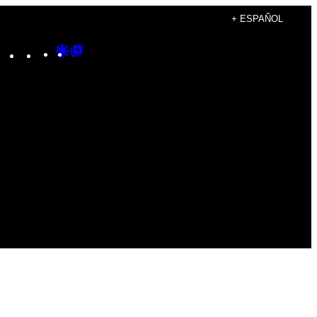
+ ESPAÑOL
Instagram
TikTok
YouTube
Google
Google
Discover
Top
Posts