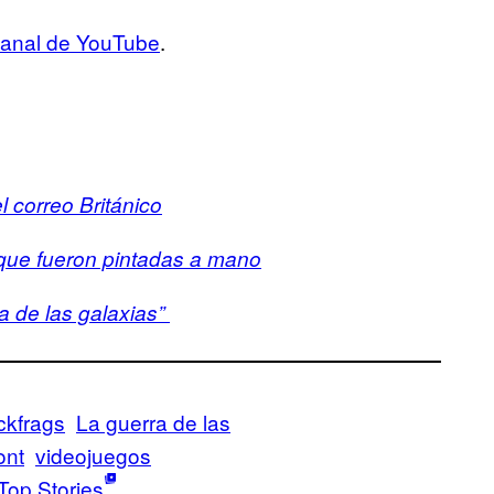
anal de YouTube
.
l correo Británico
 que fueron pintadas a mano
ra de las galaxias”
ckfrags
La guerra de las
ont
videojuegos
Top Stories