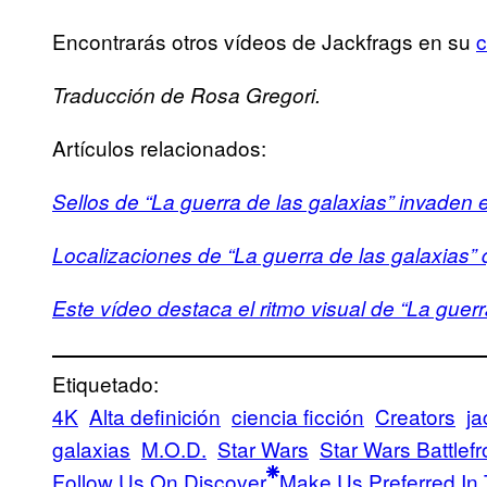
Encontrarás otros vídeos de Jackfrags en su
c
Traducción de Rosa Gregori.
Artículos relacionados:
Sellos de “La guerra de las galaxias” invaden e
Localizaciones de “La guerra de las galaxias”
Este vídeo destaca el ritmo visual de “La guer
Etiquetado:
4K
Alta definición
ciencia ficción
Creators
ja
galaxias
M.O.D.
Star Wars
Star Wars Battlefr
Follow Us On Discover
Make Us Preferred In 