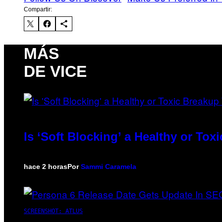
Compartir:
MÁS
DE VICE
Is ‘Soft Blocking’ a Healthy or To
hace 2 horas
Por
Sammi Caramela
SCREENSHOT: ATLUS