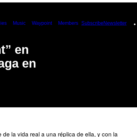
ies
Music
Waypoint
Members
Subscribe
Newsletter
t” en
saga en
 la vida real a una réplica de ella, y con la