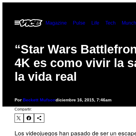
Saltar
al
Abrir
Magazine
Pulse
Life
Tech
Munch
contenido
Menú
“Star Wars Battlefron
4K es como vivir la 
la vida real
Por
Beckett Mufson
diciembre 16, 2015, 7:46am
Compartir:
Los videojuegos han pasado de ser un escape de