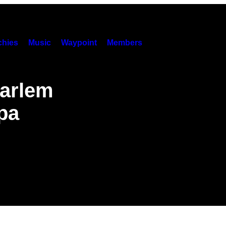
hies
Music
Waypoint
Members
Harlem
pa