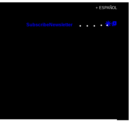
+ ESPAÑOL
Instagram
TikTok
YouTube
Google
Googl
Subscribe
Newsletter
Discover
Top
Posts