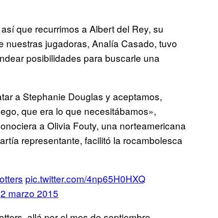
 así que recurrimos a Albert del Rey, su
e nuestras jugadoras, Analía Casado, tuvo
dear posibilidades para buscarle una
ratar a Stephanie Douglas y aceptamos,
uego, que era lo que necesitábamos»,
conociera a Olivia Fouty, una norteamericana
rtía representante, facilitó la rocambolesca
otters
pic.twitter.com/4np65H0HXQ
)
2 marzo 2015
tters, allá por el mes de septiembre,