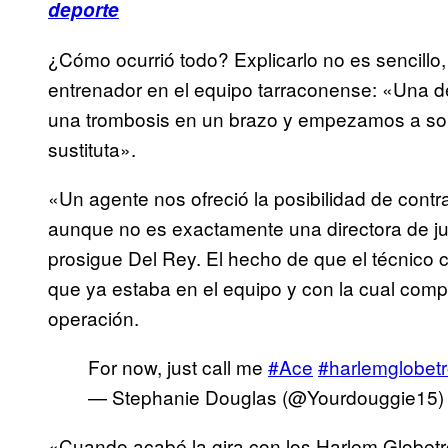
deporte
¿Cómo ocurrió todo? Explicarlo no es sencillo,
entrenador en el equipo tarraconense: «Una d
una trombosis en un brazo y empezamos a son
sustituta».
«Un agente nos ofreció la posibilidad de cont
aunque no es exactamente una directora de j
prosigue Del Rey. El hecho de que el técnico 
que ya estaba en el equipo y con la cual compa
operación.
For now, just call me
#Ace
#harlemglobetr
— Stephanie Douglas (@Yourdouggie15
«Cuando acabé la gira con los Harlem Globetro