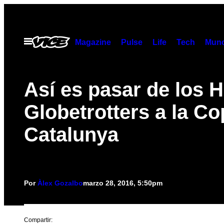
Saltar
al
contenido
Abrir
Magazine
Pulse
Life
Tech
Munc
Menú
Así es pasar de los 
Globetrotters a la Co
Catalunya
Por
Àlex Gozalbo
marzo 28, 2016, 5:50pm
Compartir: