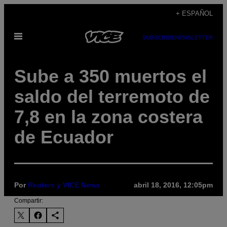
Saltar
+ ESPAÑOL
al
Abrir
contenido
SUBSCRIBE
NEWSLETTER
Menú
Sube a 350 muertos el
saldo del terremoto de
7,8 en la zona costera
de Ecuador
Por
Reuters y VICE News
abril 18, 2016, 12:05pm
Compartir: