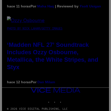
hace 11 horas
Por
Maha Haq
| Reviewed by
Ysolt Usigan
PHOTO BY NICK LAHAM/GETTY IMAGES
‘Madden NFL 27’ Soundtrack
Includes Ozzy Osbourne,
Metallica, the White Stripes, and
Styx
hace 12 horas
Por
Dan Milam
VICE
MEDIA
INSTAGRAM
TIKTOK
YOUTUBE
© 2026 VICE DIGITAL PUBLISHING, LLC