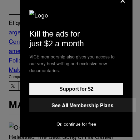
Etiquetado:
argentina
Copa America
Copa América
Kill the ads for
Centenario
futbol
Sports
sueño
just $2 a month
americano
verano de futbol
VICE Sports
VICE membership also gives you access to
Follow Us On Discover
our very best writing and exclusive new
Make Us Preferred In Top Stories
documentaries.
Compartir:
Support for $2
MÁS DE LO MISMO
See All Membership Plans
Or, continue for free