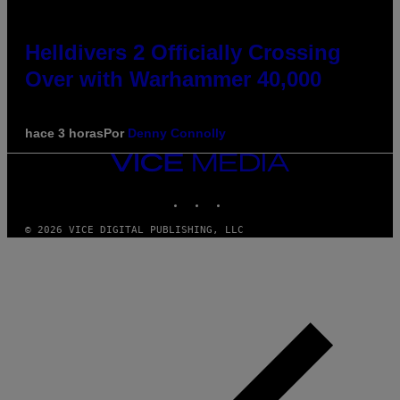
Helldivers 2 Officially Crossing
Over with Warhammer 40,000
hace 3 horas
Por
Denny Connolly
VICE
MEDIA
INSTAGRAM
TIKTOK
YOUTUBE
© 2026 VICE DIGITAL PUBLISHING, LLC