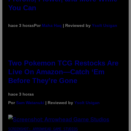
You Can
hace 3 horas
Por
Maha Haq
| Reviewed by
Ysolt Usigan
Two Pokemon TCG Restocks Are
Live On Amazon—Catch ‘Em
Before They’re Gone
hace 3 horas
Por
Sam Watanuki
| Reviewed by
Ysolt Usigan
SCREENSHOT: ARROWHEAD GAME STUDIOS