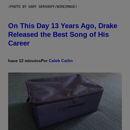
(PHOTO BY GARY GERSHOFF/WIREIMAGE)
On This Day 13 Years Ago, Drake
Released the Best Song of His
Career
hace 12 minutos
Por
Caleb Catlin