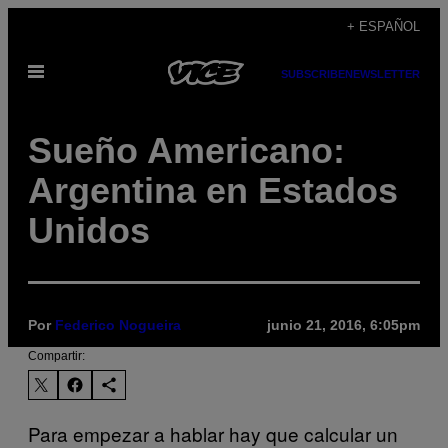
Saltar
+ ESPAÑOL
al
Abrir
contenido
SUBSCRIBE
NEWSLETTER
Menú
​Sueño Americano:
Argentina en Estados
Unidos
Por
Federico Nogueira
junio 21, 2016, 6:05pm
Compartir:
Para empezar a hablar hay que calcular un