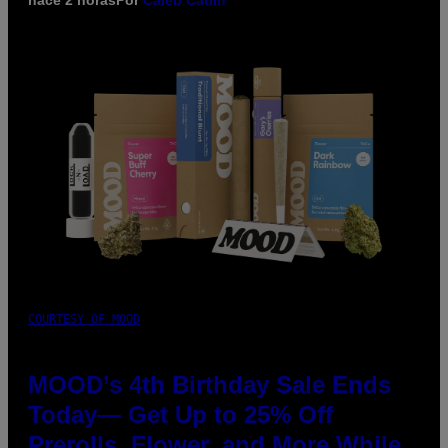
hace 2 horas
Por
Caleb Catlin
COURTESY OF MOOD
MOOD’s 4th Birthday Sale Ends
Today— Get Up to 25% Off
Prerolls, Flower, and More While