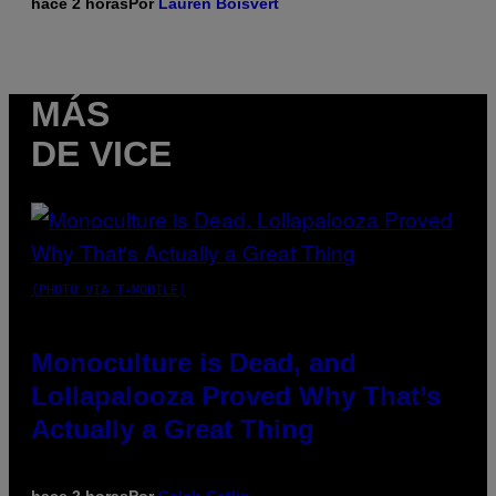
hace 2 horas
Por
Lauren Boisvert
MÁS
DE VICE
(PHOTO VIA T-MOBILE)
Monoculture is Dead, and
Lollapalooza Proved Why That’s
Actually a Great Thing