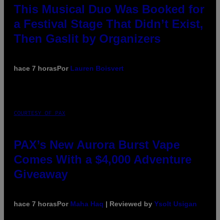
This Musical Duo Was Booked for
a Festival Stage That Didn’t Exist,
Then Gaslit by Organizers
hace 7 horas
Por
Lauren Boisvert
COURTESY OF PAX
PAX’s New Aurora Burst Vape
Comes With a $4,000 Adventure
Giveaway
hace 7 horas
Por
Maha Haq
| Reviewed by
Ysolt Usigan