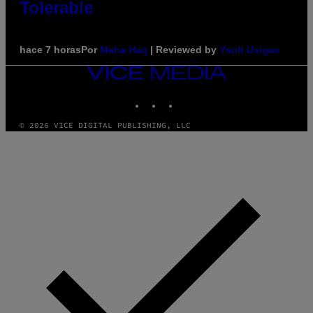
Tolerable
hace 7 horas
Por
Maha Haq
| Reviewed by
Ysolt Usigan
VICE
MEDIA
INSTAGRAM
TIKTOK
YOUTUBE
© 2026 VICE DIGITAL PUBLISHING, LLC