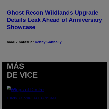
Ghost Recon Wildlands Upgrade
Details Leak Ahead of Anniversary
Showcase
hace 7 horas
Por
Denny Connolly
MÁS
DE VICE
(PHOTO BY AMBER LITTLE/PRESS)