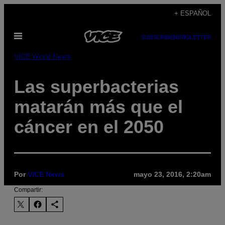
Saltar
+ ESPAÑOL
al
Abrir
contenido
SUBSCRIBE
NEWSLETTER
Menú
VICE World News
Las superbacterias
matarán más que el
cáncer en el 2050
Por
VICE News
mayo 23, 2016, 2:20am
Compartir: