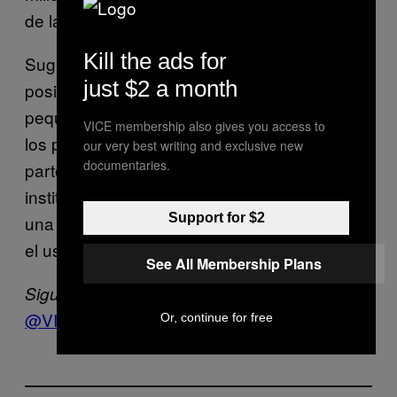
de la industria farmacéutica, indicó.
Kill the ads for
Sugirió varias fuentes de financiación
just $2 a month
posibles, incluyendo la asignación de un
pequeño porcentaje del gasto en salud de
VICE membership also gives you access to
los países del G-20, la reasignación de una
our very best writing and exclusive new
documentaries.
parte de la financiación mundial de las
instituciones internacionales, la aplicación de
Support for $2
una carga de «aporte o prestación», y gravar
el uso de antibióticos actual.
See All Membership Plans
Sigue a VICE News En Español en Twitter:
@VICENewsEs
Or, continue for free