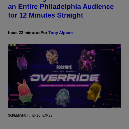
an Entire Philadelphia Audience
for 12 Minutes Straight
hace 22 minutos
Por
Tony Alpsen
SCREENSHOT: EPIC GAMES