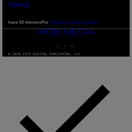
Going’
hace 52 minutos
Por
Stephen Andrew Galiher
VICE
MEDIA
INSTAGRAM
TIKTOK
YOUTUBE
© 2026 VICE DIGITAL PUBLISHING, LLC