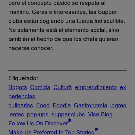
pero el concepto básico se respeta al
máximo. Caras e interesantes, las Supper
clubs están cogiendo una fuerza indiscutible.
No solamente está el elemento social, sino
también el hecho de que los chefs quieran
hacerse conocer.
Etiquetado:
Bogotá
Comida
Cultură
emprendimiento
ex
periencias
culinarias
Food
Foodie
Gastronomia
ingred
ientes
pop-ups
supper clubs
Vice Blog
Follow Us On Discover
Make Us Preferred In Top Stories