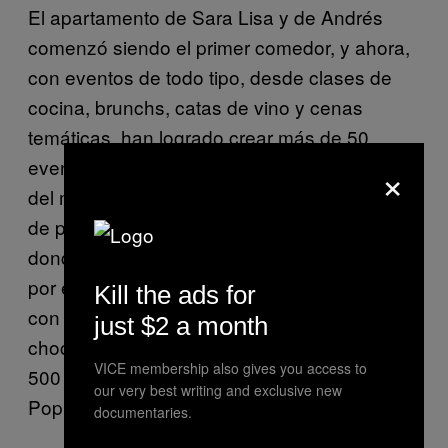
El apartamento de Sara Lisa y de Andrés
comenzó siendo el primer comedor, y ahora,
con eventos de todo tipo, desde clases de
cocina, brunchs, catas de vino y cenas
temáticas, han logrado crear más de 50
eventos con personas de diferentes países
×
del mundo. «Hemos hecho cenas temáticas
de países, de colores, como el rosado,
donde hicimos unos gnocchis de remolacha,
por ejemplo. También hemos hecho cenas
Kill the ads for
con un ingrediente específico, como el
just $2 a month
chocolate», me dijo Sara Lisa. Con más de
VICE membership also gives you access to
500 seguidores en Facebook, Bogotá
our very best writing and exclusive new
PopUps está creciendo indiscutiblemente.
documentaries.