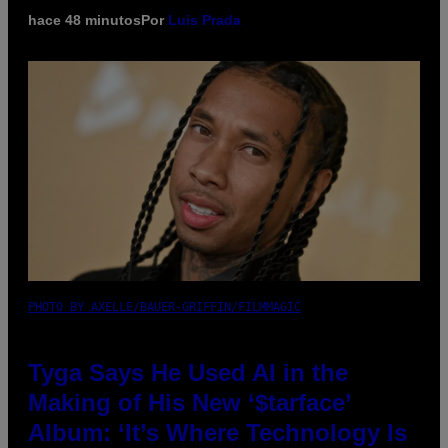
hace 48 minutos
Por
Luis Prada
PHOTO BY AXELLE/BAUER-GRIFFIN/FILMMAGIC
Tyga Says He Used AI in the
Making of His New ‘$tarface’
Album: ‘It’s Where Technology Is