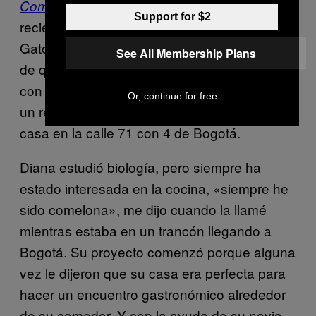
, es otra iniciativa de una
Comiendo cuento
Support for $2
reciente estudiante de gastronomía en el
Gato Dumas, Diana Pizano, quien después
See All Membership Plans
de que sus amigos le sugirieran hacer algo
con su mesa de 14 puestos, decidió montar
Or, continue for free
un restaurante con una cena mensual en su
casa en la calle 71 con 4 de Bogotá.
Diana estudió biología, pero siempre ha
estado interesada en la cocina, «siempre he
sido comelona», me dijo cuando la llamé
mientras estaba en un trancón llegando a
Bogotá. Su proyecto comenzó porque alguna
vez le dijeron que su casa era perfecta para
hacer un encuentro gastronómico alrededor
de su comedor. Y con la ayuda de su novio,