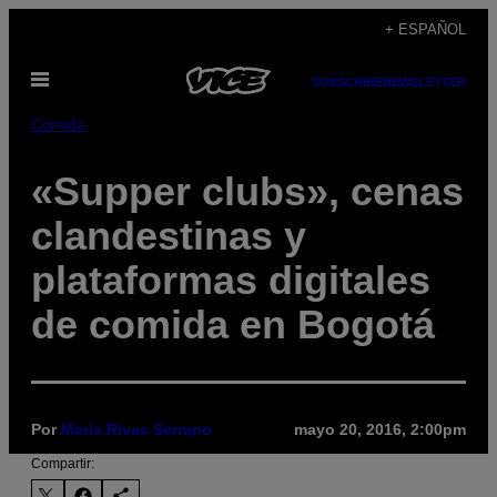
Saltar
+ ESPAÑOL
al
Abrir
contenido
SUBSCRIBE
NEWSLETTER
Menú
Comida
«Supper clubs», cenas
clandestinas y
plataformas digitales
de comida en Bogotá
Por
María Rivas Serrano
mayo 20, 2016, 2:00pm
Compartir: