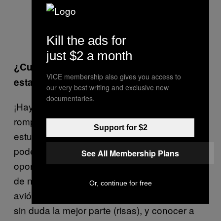
Kill the ads for
El equipo de SUPRA en Barcelona
just $2 a month
¿Cuál es el mejor recuerdo que tienes de
VICE membership also gives you access to
estar de gira con el equipo de SUPRA?
our very best writing and exclusive new
documentaries.
¡Hay tantos! Pude ir a Nueva York -y me
rompí los dedos como ya te dije-, pero no
Support for $2
estuvo tan mal. Estaba tan emocionado por
poder descubrir la ciudad y tener la
See All Membership Plans
oportunidad de patinar sus calles. El hecho
de no tener que pagar por los billetes de
Or, continue for free
avión cuando viajas alrededor del mundo es
sin duda la mejor parte (risas), y conocer a