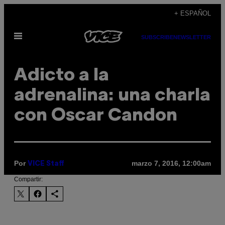
Saltar
+ ESPAÑOL
al
Abrir
contenido
SUBSCRIBE
NEWSLETTER
Menú
Adicto a la
adrenalina: una charla
con Oscar Candon
Por
marzo 7, 2016, 12:00am
VICE Staff
Compartir: