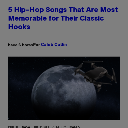
5 Hip-Hop Songs That Are Most
Memorable for Their Classic
Hooks
Por
hace 6 horas
Caleb Catlin
PHOTO: NASA; DR PIXEL / GETTY IMAGES