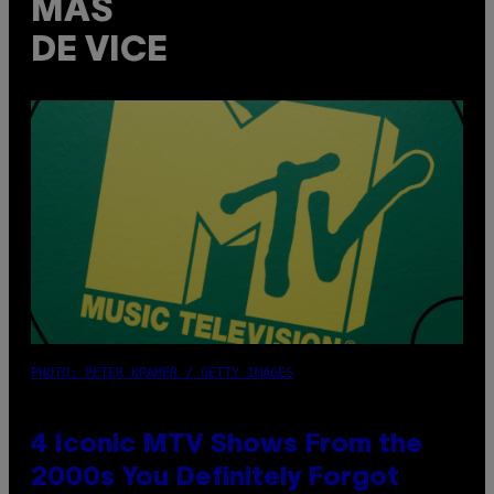
MÁS
DE VICE
PHOTO: PETER KRAMER / GETTY IMAGES
4 Iconic MTV Shows From the
2000s You Definitely Forgot