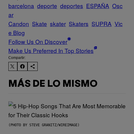
barcelona
deporte
deportes
ESPAÑA
Osc
ar
Candon
Skate
skater
Skaters
SUPRA
Vic
e Blog
Follow Us On Discover
Make Us Preferred In Top Stories
Compartir:
MÁS DE LO MISMO
(PHOTO BY STEVE GRANITZ/WIREIMAGE)