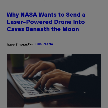
Why NASA Wants to Send a
Laser-Powered Drone Into
Caves Beneath the Moon
Por
hace 7 horas
Luis Prada