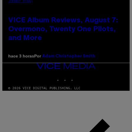
JOHNNY RYAN)
VICE Album Reviews, August 7:
Overmono, Twenty One Pilots,
and More
Por
hace 3 horas
Adam Christopher Smith
VICE
MEDIA
INSTAGRAM
TIKTOK
YOUTUBE
© 2026 VICE DIGITAL PUBLISHING, LLC