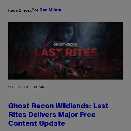
Por
hace 1 hora
Dan Milam
SCREENSHOT: UBISOFT
Ghost Recon Wildlands: Last
Rites Delivers Major Free
Content Update