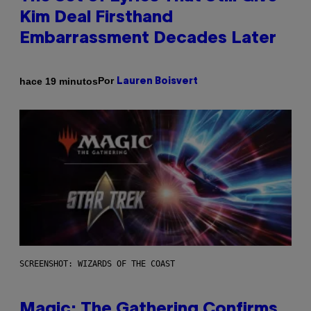
Kim Deal Firsthand
Embarrassment Decades Later
Por
hace 19 minutos
Lauren Boisvert
SCREENSHOT: WIZARDS OF THE COAST
Magic: The Gathering Confirms