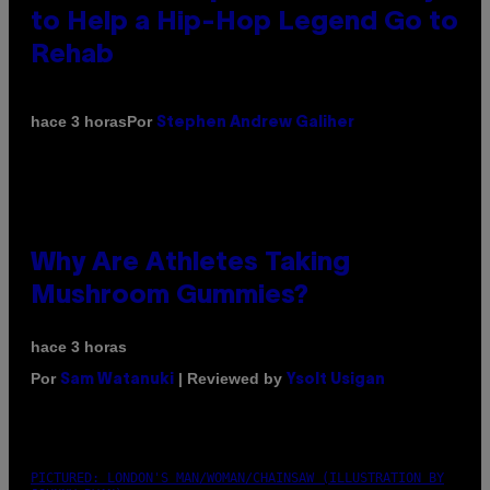
to Help a Hip-Hop Legend Go to
Rehab
Por
hace 3 horas
Stephen Andrew Galiher
Why Are Athletes Taking
Mushroom Gummies?
hace 3 horas
Por
| Reviewed by
Sam Watanuki
Ysolt Usigan
PICTURED: LONDON'S MAN/WOMAN/CHAINSAW (ILLUSTRATION BY