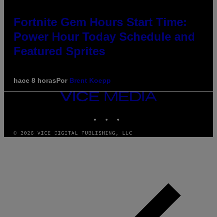
Fortnite Gem Hours Start Time:
Power Hour Today Schedule and
Featured Sprites
hace 8 horas
Por
Brent Koepp
VICE
MEDIA
INSTAGRAM
TIKTOK
YOUTUBE
© 2026 VICE DIGITAL PUBLISHING, LLC