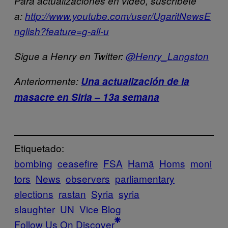
Para actualizaciones en video, suscríbete
a:
http://www.youtube.com/user/UgaritNewsE
nglish?feature=g-all-u
Sigue a Henry en Twitter:
@Henry_Langston
Anteriormente:
Una actualización de la
masacre en Siria – 13a semana
Etiquetado:
bombing
ceasefire
FSA
Hamã
Homs
moni
tors
News
observers
parliamentary
elections
rastan
Syria
syria
slaughter
UN
Vice Blog
Follow Us On Discover