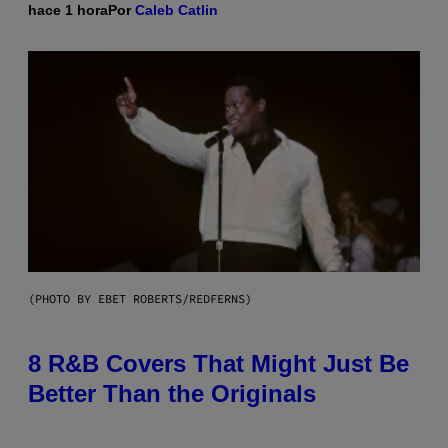
hace 1 hora
Por
Caleb Catlin
(PHOTO BY EBET ROBERTS/REDFERNS)
8 R&B Covers That Might Just Be
Better Than the Originals