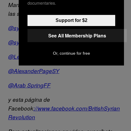
documentaries.
Mantente al tanto de los eventos en Siria con
las siguientes cuentas de Twitter:
Support for $2
@syriahr
See All Membership Plans
@syriarevolution
Or, continue for free
@LeShaque
@AlexanderPageSY
@Arab SpringFF
y esta página de
Facebook
://www.facebook.com/BritishSyrian
Revolution