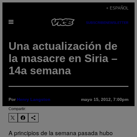
Saltar
+ ESPAÑOL
al
Abrir
contenido
SUBSCRIBE
NEWSLETTER
Menú
Una actualización de
la masacre en Siria –
14a semana
Por
Henry Langston
mayo 15, 2012, 7:00pm
Compartir:
A principios de la semana pasada hubo