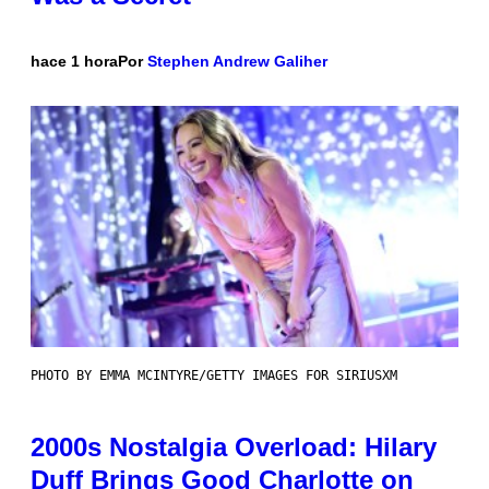
hace 1 hora
Por
Stephen Andrew Galiher
PHOTO BY EMMA MCINTYRE/GETTY IMAGES FOR SIRIUSXM
2000s Nostalgia Overload: Hilary
Duff Brings Good Charlotte on