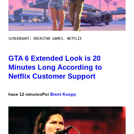
SCREENSHOT: ROCKSTAR GAMES, NETFLIX
GTA 6 Extended Look is 20
Minutes Long According to
Netflix Customer Support
hace 12 minutos
Por
Brent Koepp