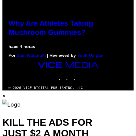
Why Are Athletes Taking
Mushroom Gummies?
hace 4 horas
Por
Sam Watanuki
| Reviewed by
Ysolt Usigan
VICE
MEDIA
INSTAGRAM
TIKTOK
YOUTUBE
© 2026 VICE DIGITAL PUBLISHING, LLC
×
KILL THE ADS FOR
JUST $2 A MONTH