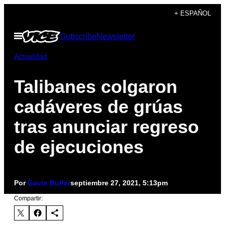
Saltar
+ ESPAÑOL
al
Abrir
Subscribe
Newsletter
contenido
Menú
Actualidad
Talibanes colgaron
cadáveres de grúas
tras anunciar regreso
de ejecuciones
Por
Gavin Butler
septiembre 27, 2021, 5:13pm
Compartir: