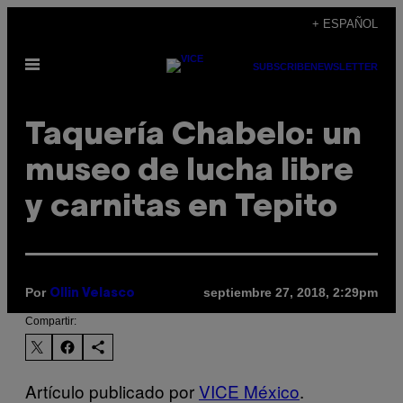
Saltar
+ ESPAÑOL
al
Abrir
contenido
SUBSCRIBE
NEWSLETTER
Menú
Taquería Chabelo: un
museo de lucha libre
y carnitas en Tepito
Por
septiembre 27, 2018, 2:29pm
Ollin Velasco
Compartir:
Artículo publicado por
VICE México
.