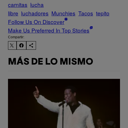
carnitas
lucha
libre
luchadores
Munchies
Tacos
tepito
Follow Us On Discover
Make Us Preferred In Top Stories
Compartir:
MÁS DE LO MISMO