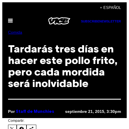
Saltar
+ ESPAÑOL
al
Abrir
contenido
SUBSCRIBE
NEWSLETTER
Menú
Comida
Tardarás tres días en
hacer este pollo frito,
pero cada mordida
será inolvidable
Por
septiembre 21, 2015, 3:30pm
Staff de Munchies
Compartir: