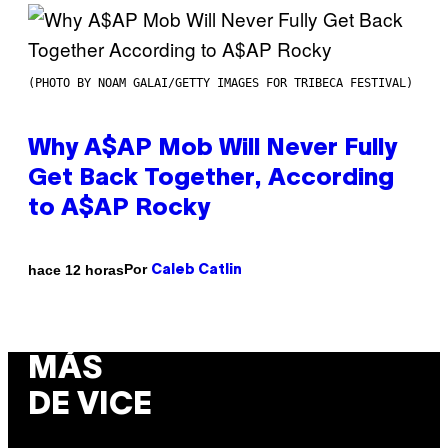
(PHOTO BY NOAM GALAI/GETTY IMAGES FOR TRIBECA FESTIVAL)
Why A$AP Mob Will Never Fully
Get Back Together, According
to A$AP Rocky
Por
hace 12 horas
Caleb Catlin
MÁS
DE VICE