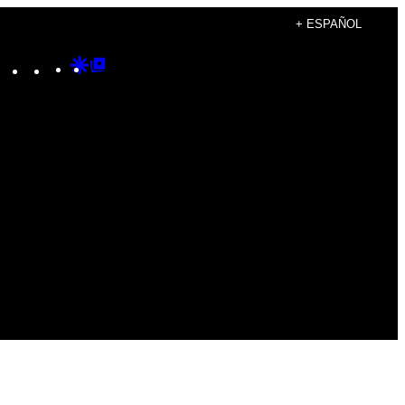
+ ESPAÑOL
Instagram
TikTok
YouTube
Google
Google
Discover
Top
Posts