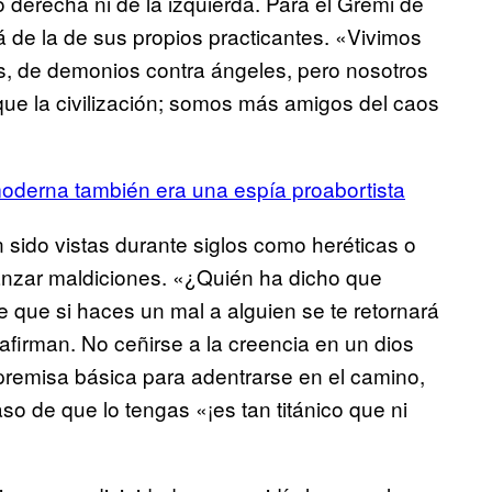
no derecha ni de la izquierda. Para el Gremi de
llá de la de sus propios practicantes. «Vivimos
s, de demonios contra ángeles, pero nosotros
e la civilización; somos más amigos del caos
moderna también era una espía proabortista
n sido vistas durante siglos como heréticas o
lanzar maldiciones. «¿Quién ha dicho que
 que si haces un mal a alguien se te retornará
afirman. No ceñirse a la creencia en un dios
emisa básica para adentrarse en el camino,
aso de que lo tengas «¡es tan titánico que ni