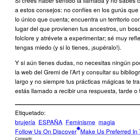
Si crees haber sentido la llamada y no sabes có
a estos consejos: no confíes en los gurús que 
lo único que cuenta; encuentra un territorio c
lugar del que provienen tus ancestros, un bos
folclore y atrévete a experimentar; sé muy refle
tengas miedo (y si lo tienes, ¡supéralo!).
Y si aún tienes dudas, no necesitas ningún pod
la web del Gremi de l’Art y consultar su bibliog
largo y no siempre tus prácticas mágicas te tr
estás llamado a recibir una respuesta, tarde o 
Etiquetado:
brujería
ESPAÑA
Feminisme
magia
Follow Us On Discover
Make Us Preferred In 
Compartir: