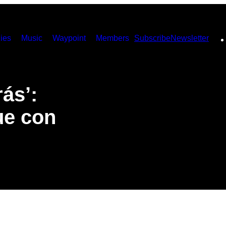
ies
Music
Waypoint
Members
Subscribe
Newsletter
rás’:
ue con