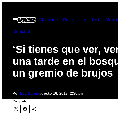
Saltar
al
Abrir
Magazine
Pulse
Life
Tech
Munch
contenido
Menú
Identidad
‘Si tienes que ver, ve
una tarde en el bosq
un gremio de brujos
Por
Bea García
agosto 16, 2016, 2:30am
Compartir: