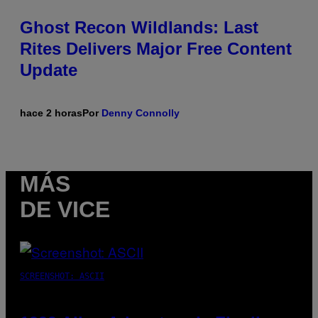
Ghost Recon Wildlands: Last
Rites Delivers Major Free Content
Update
hace 2 horas
Por
Denny Connolly
MÁS
DE VICE
SCREENSHOT: ASCII