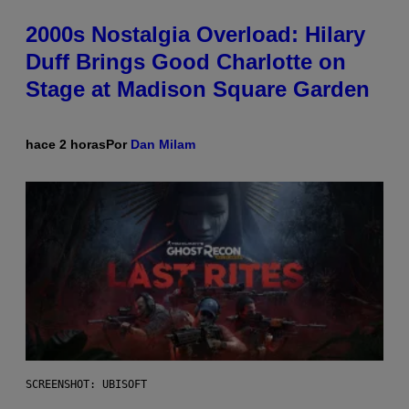
2000s Nostalgia Overload: Hilary
Duff Brings Good Charlotte on
Stage at Madison Square Garden
hace 2 horas
Por
Dan Milam
SCREENSHOT: UBISOFT