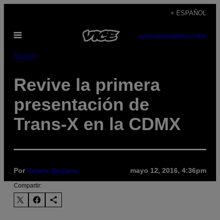
Saltar
+ ESPAÑOL
al
Abrir
contenido
SUBSCRIBE
NEWSLETTER
Menú
Música
Revive la primera
presentación de
Trans-X en la CDMX
Por
Valeria Quijano
mayo 12, 2016, 4:36pm
Compartir: