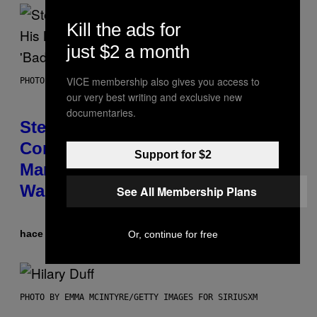
Kill the ads for
just $2 a month
VICE membership also gives you access to
PHOTO BY JAMIE MCCARTHY/GETTY IMAGES
our very best writing and exclusive new
documentaries.
Steve Lacy Responds to
Controversy of Spoiling ‘Spider-
Support for $2
Man’ Twist: ‘No One Told Me It
Was a Secret’
See All Membership Plans
hace 1 hora
Por
Stephen Andrew Galiher
Or, continue for free
PHOTO BY EMMA MCINTYRE/GETTY IMAGES FOR SIRIUSXM