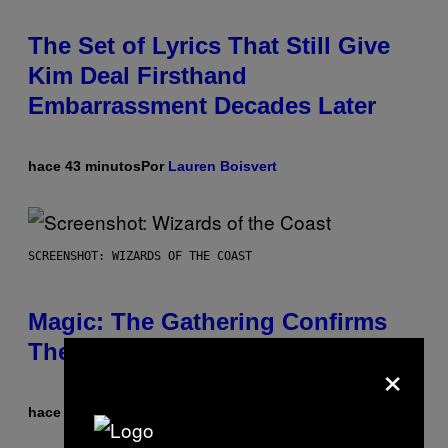
The Set of Lyrics That Still Give
Kim Deal Firsthand
Embarrassment Decades Later
hace 43 minutos
Por
Lauren Boisvert
SCREENSHOT: WIZARDS OF THE COAST
Magic: The Gathering Confirms
Themes for 5 New Star Trek Decks
×
hace 1 hora
Por
Denny Connolly