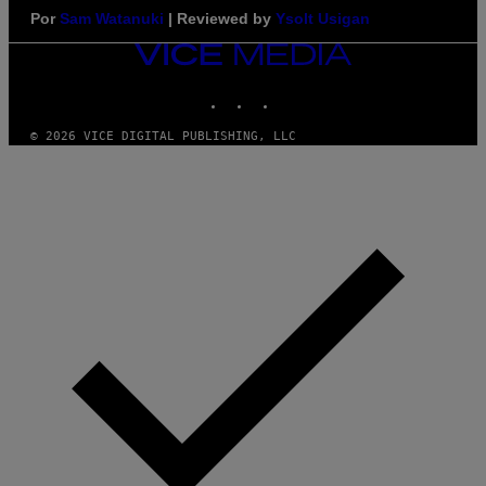
Por
Sam Watanuki
| Reviewed by
Ysolt Usigan
VICE
MEDIA
INSTAGRAM
TIKTOK
YOUTUBE
© 2026 VICE DIGITAL PUBLISHING, LLC