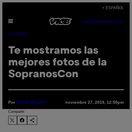
Saltar
+ ESPAÑOL
al
Abrir
contenido
SUBSCRIBE
NEWSLETTER
Menú
Actualidad
Te mostramos las
mejores fotos de la
SopranosCon
Por
noviembre 27, 2019, 12:50pm
Daniel Shapiro
Compartir: