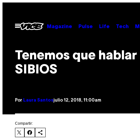
Saltar
al
contenido
Abrir
Magazine
Pulse
Life
Tech
M
Menú
Tenemos que hablar
SIBIOS
Por
Laura Santos
julio 12, 2018, 11:00am
Compartir: