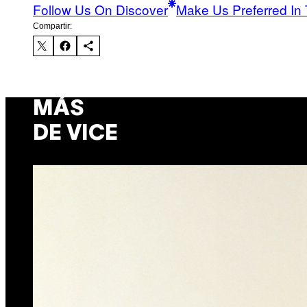
Follow Us On Discover
Make Us Preferred In 
Compartir:
MÁS
DE VICE