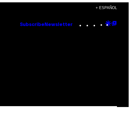
+ ESPAÑOL
Instagram
TikTok
YouTube
Google
Goog
Subscribe
Newsletter
Discove
Top
Posts