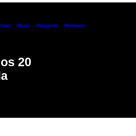
hies
Music
Waypoint
Members
los 20
da