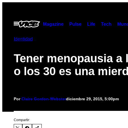
Saltar
al
contenido
Abrir
Magazine
Pulse
Life
Tech
Munc
Menú
Identidad
Tener menopausia a 
o los 30 es una mier
Por
Claire Gordon-Webster
diciembre 29, 2015, 5:00pm
Compartir: