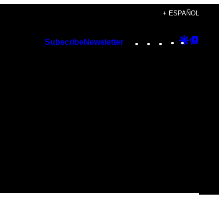
+ ESPAÑOL
Instagram
TikTok
YouTube
Google
Googl
Subscribe
Newsletter
Discover
Top
Posts