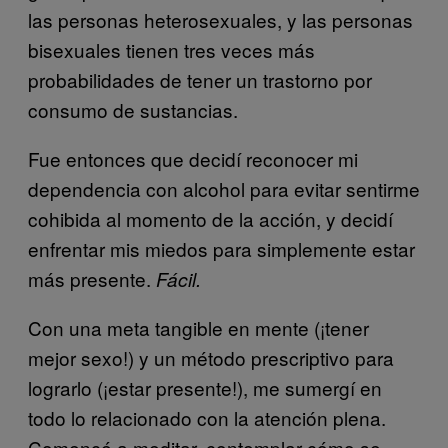
las personas heterosexuales, y las personas
bisexuales tienen tres veces más
probabilidades de tener un trastorno por
consumo de sustancias.
Fue entonces que decidí reconocer mi
dependencia con alcohol para evitar sentirme
cohibida al momento de la acción, y decidí
enfrentar mis miedos para simplemente estar
más presente.
Fácil.
Con una meta tangible en mente (¡tener
mejor sexo!) y un método prescriptivo para
lograrlo (¡estar presente!), me sumergí en
todo lo relacionado con la atención plena.
Comencé a meditar, contemplar cómo se