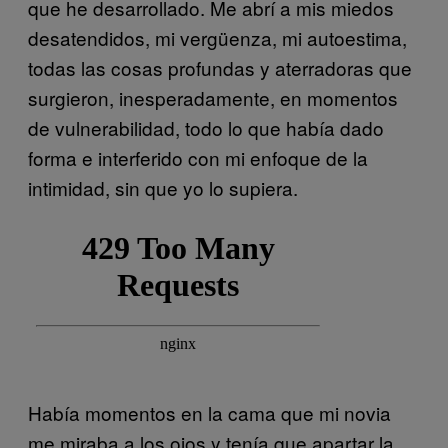
que he desarrollado. Me abrí a mis miedos
desatendidos, mi vergüenza, mi autoestima,
todas las cosas profundas y aterradoras que
surgieron, inesperadamente, en momentos
de vulnerabilidad, todo lo que había dado
forma e interferido con mi enfoque de la
intimidad, sin que yo lo supiera.
Había momentos en la cama que mi novia
me miraba a los ojos y tenía que apartar la