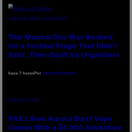
(PHOTO BY AMBER LITTLE/PRESS)
This Musical Duo Was Booked
for a Festival Stage That Didn’t
Exist, Then Gaslit by Organizers
Por
hace 7 horas
Lauren Boisvert
COURTESY OF PAX
PAX’s New Aurora Burst Vape
Comes With a $4,000 Adventure