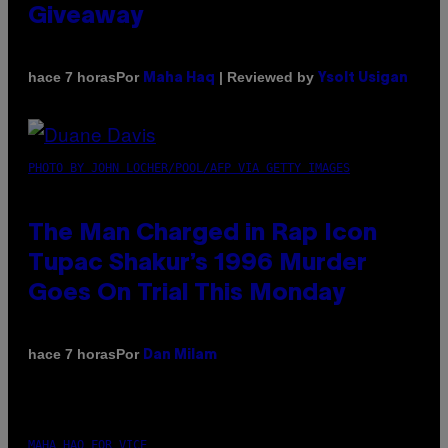
Giveaway
Por
| Reviewed by
hace 7 horas
Maha Haq
Ysolt Usigan
PHOTO BY JOHN LOCHER/POOL/AFP VIA GETTY IMAGES
The Man Charged in Rap Icon
Tupac Shakur’s 1996 Murder
Goes On Trial This Monday
Por
hace 7 horas
Dan Milam
MAHA HAQ FOR VICE