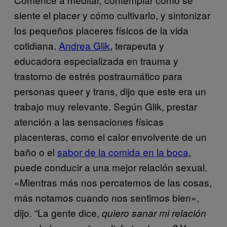
siente el placer y cómo cultivarlo, y sintonizar
los pequeños placeres físicos de la vida
cotidiana.
Andrea Glik
, terapeuta y
educadora especializada en trauma y
trastorno de estrés postraumático para
personas queer y trans, dijo que este era un
trabajo muy relevante. Según Glik, prestar
atención a las sensaciones físicas
placenteras, como el calor envolvente de un
baño o el
sabor de la comida en la boca
,
puede conducir a una mejor relación sexual.
«Mientras más nos percatemos de las cosas,
más notamos cuando nos sentimos bien»,
dijo. “La gente dice,
quiero sanar mi relación