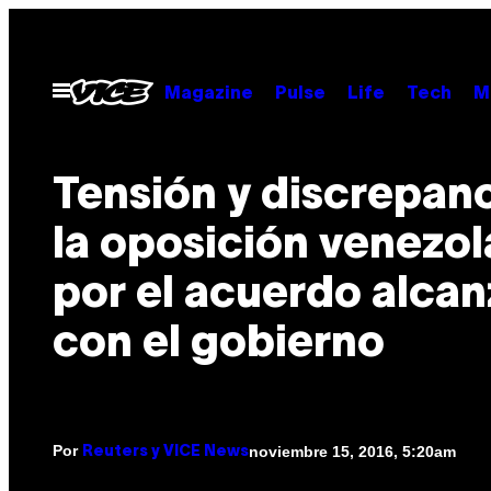
Saltar
al
contenido
Abrir
Magazine
Pulse
Life
Tech
M
Menú
Tensión y discrepanc
la oposición venezo
por el acuerdo alca
con el gobierno
Por
noviembre 15, 2016, 5:20am
Reuters y VICE News