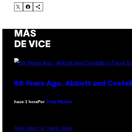
MÁS
DE VICE
69 Years Ago, Abbott and Costel
Por
hace 1 hora
Tony Alpsen
PHOTO CREDIT BY TRAVIS SHINN