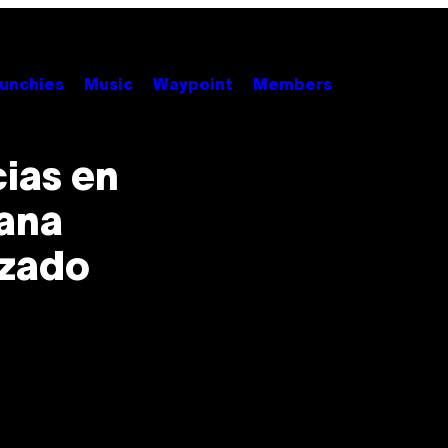
unchies
Music
Waypoint
Members
ias en
lana
nzado