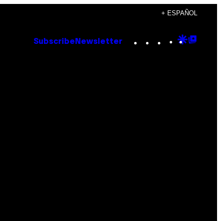
+ ESPAÑOL
Instagram
TikTok
YouTube
Google
Goog
Subscribe
Newsletter
Discove
Top
Posts