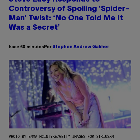
Controversy of Spoiling ‘Spider-
Man’ Twist: ‘No One Told Me It
Was a Secret’
Por
hace 60 minutos
Stephen Andrew Galiher
PHOTO BY EMMA MCINTYRE/GETTY IMAGES FOR SIRIUSXM