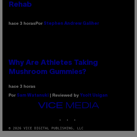
Rehab
Por
hace 3 horas
Stephen Andrew Galiher
Why Are Athletes Taking
Mushroom Gummies?
hace 3 horas
Por
| Reviewed by
Sam Watanuki
Ysolt Usigan
VICE
MEDIA
INSTAGRAM
TIKTOK
YOUTUBE
© 2026 VICE DIGITAL PUBLISHING, LLC