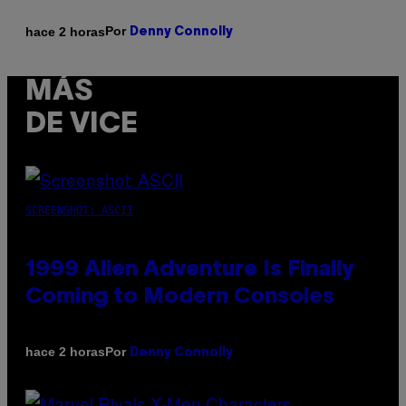
Por
hace 2 horas
Denny Connolly
MÁS
DE VICE
SCREENSHOT: ASCII
1999 Alien Adventure Is Finally
Coming to Modern Consoles
Por
hace 2 horas
Denny Connolly