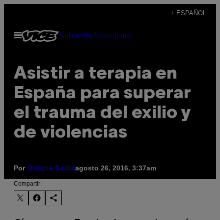
Saltar
+ ESPAÑOL
al
Abrir
Subscribe
Newsletter
contenido
Menú
Asistir a terapia en
España para superar
el trauma del exilio y
de violencias
Por
agosto 26, 2016, 3:37am
Quique Badía
Compartir: