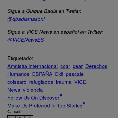
Sigue a Quique Badia en Twitter:
@qbadiamasoni
Sigue a VICE News en español en Twitter:
@VICENewsES
Etiquetado:
Amnistía Internacional
ccar
cear
Derechos
Humanos
ESPAÑA
Exil
pascale
coissard
refugiados
trauma
VICE
News
violencia
Follow Us On Discover
Make Us Preferred In Top Stories
Compartir: