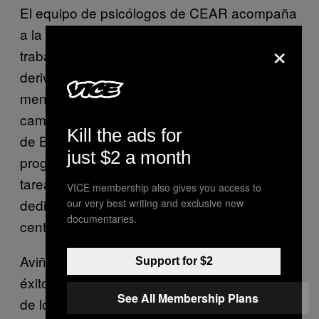
El equipo de psicólogos de CEAR acompaña
a la víctima en las primeras horas, pero el
×
trabajo clínico lo llevan a cabo en Exil. AI
deriva sus casos directamente a la
mencionada ONG. En septiembre esto
cambiará ligeramente, pues el Ayuntamiento
Kill the ads for
de Barcelona ha puesto en marcha un
just $2 a month
programa complementario para reforzar las
tareas de acogida de las instituciones
VICE membership also gives you access to
dedicadas a ello. Pero seguirán siendo el
our very best writing and exclusive new
documentaries.
centro de referencia.
Aviñoa concluye contando que los casos de
Support for $2
éxitos son aquellos en los que los usuarios
See All Membership Plans
de los servicios de Exil devienen referentes