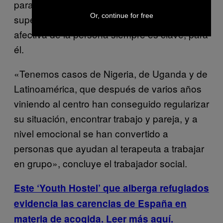
para los recién llegados una vez que han
Or, continue for free
superado su trauma. La situación material y
afectiva de la persona siempre es clave, para
él.
«Tenemos casos de Nigeria, de Uganda y de
Latinoamérica, que después de varios años
viniendo al centro han conseguido regularizar
su situación, encontrar trabajo y pareja, y a
nivel emocional se han convertido a
personas que ayudan al terapeuta a trabajar
en grupo», concluye el trabajador social.
Este ‘Youth Hostel’ que alberga refugiados
evidencia las carencias de España en
materia de acogida. Leer más aquí.