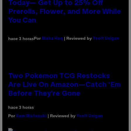
Today— Get Up to 25% Off
Prerolls, Flower, and More While
You Can
Por
| Reviewed by
hace 3 horas
Maha Haq
Ysolt Usigan
Two Pokemon TCG Restocks
Are Live On Amazon—Catch ‘Em
Before They’re Gone
hace 3 horas
Por
| Reviewed by
Sam Watanuki
Ysolt Usigan