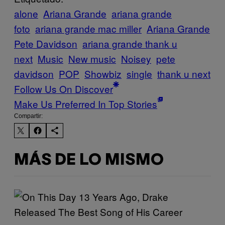
alone
Ariana Grande
ariana grande
foto
ariana grande mac miller
Ariana Grande
Pete Davidson
ariana grande thank u
next
Music
New music
Noisey
pete
davidson
POP
Showbiz
single
thank u next
Follow Us On Discover
Make Us Preferred In Top Stories
Compartir:
MÁS DE LO MISMO