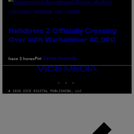
SCREENSHOT: ARROWHEAD GAME STUDIOS
Helldivers 2 Officially Crossing
Over with Warhammer 40,000
Por
hace 3 horas
Denny Connolly
VICE
MEDIA
INSTAGRAM
TIKTOK
YOUTUBE
© 2026 VICE DIGITAL PUBLISHING, LLC