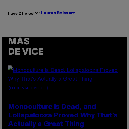
Por
hace 2 horas
Lauren Boisvert
MÁS
DE VICE
(PHOTO VIA T-MOBILE)
Monoculture is Dead, and
Lollapalooza Proved Why That’s
Actually a Great Thing