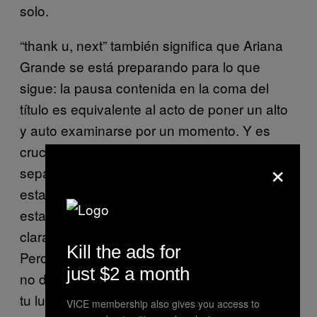
solo.
“thank u, next” también significa que Ariana
Grande se está preparando para lo que
sigue: la pausa contenida en la coma del
título es equivalente al acto de poner un alto
y auto examinarse por un momento. Y es
crucial para el poder de la canción que
×
sepamos que eso que sigue no tiene por qué
estar referido a otra persona. Es verdad que
estar soltero es triste en nuestra cultura y,
claramente, no te quieres sentir indeseable.
Kill the ads for
Pero esta canción es un recordatorio de que
just $2 a month
no debes permitir que otra persona acapare
tu luz mientras sigues creciendo. El «next»
VICE membership also gives you access to