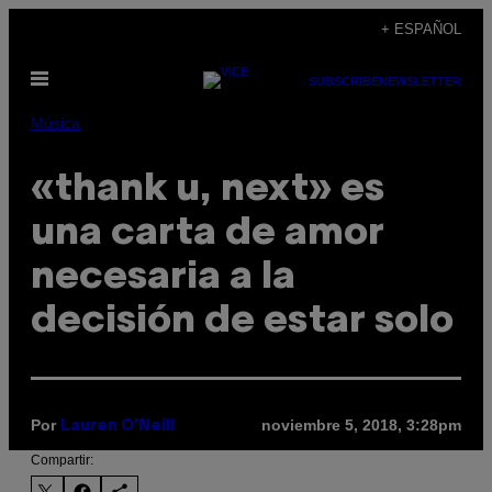
Saltar
+ ESPAÑOL
al
Abrir
contenido
SUBSCRIBE
NEWSLETTER
Menú
Música
«thank u, next» es
una carta de amor
necesaria a la
decisión de estar solo
Por
noviembre 5, 2018, 3:28pm
Lauren O'Neill
Compartir: