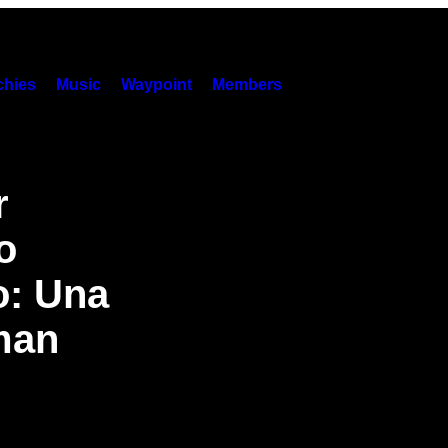
hies
Music
Waypoint
Members
r
o
o: Una
man