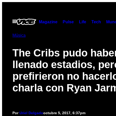
Saltar
al
contenido
Abrir
Magazine
Pulse
Life
Tech
Munc
Menú
Música
The Cribs pudo habe
llenado estadios, per
prefirieron no hacerl
charla con Ryan Jar
Por
Uriel Delgado
octubre 5, 2017, 6:37pm