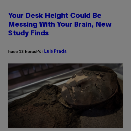
Your Desk Height Could Be
Messing With Your Brain, New
Study Finds
Por
hace 13 horas
Luis Prada