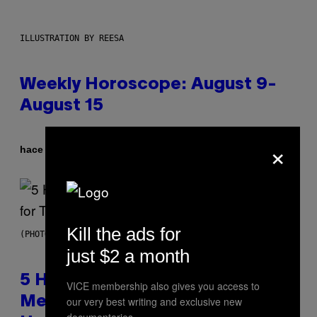
ILLUSTRATION BY REESA
Weekly Horoscope: August 9-
August 15
×
Por
hace 6 horas
Ashley Fike
Kill the ads for
(PHOTO BY STEVE GRANITZ/WIREIMAGE)
just $2 a month
5 Hip-Hop Songs That Are Most
VICE membership also gives you access to
our very best writing and exclusive new
Memorable for Their Classic
documentaries.