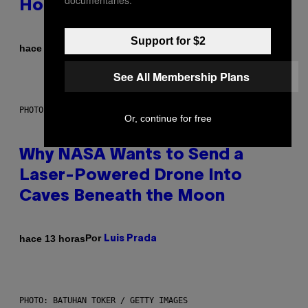
Hooks
Support for $2
Por
hace 12 horas
Caleb Catlin
See All Membership Plans
PHOTO: NASA; DR PIXEL / GETTY IMAGES
Or, continue for free
Why NASA Wants to Send a
Laser-Powered Drone Into
Caves Beneath the Moon
Por
hace 13 horas
Luis Prada
PHOTO: BATUHAN TOKER / GETTY IMAGES