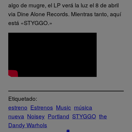
algo de mugre, el LP verá la luz el 8 de abril
via Dine Alone Records. Mientras tanto, aquí
está «STYGGO.»
Etiquetado:
estreno
Estrenos
Music
música
nueva
Noisey
Portland
STYGGO
the
Dandy Warhols