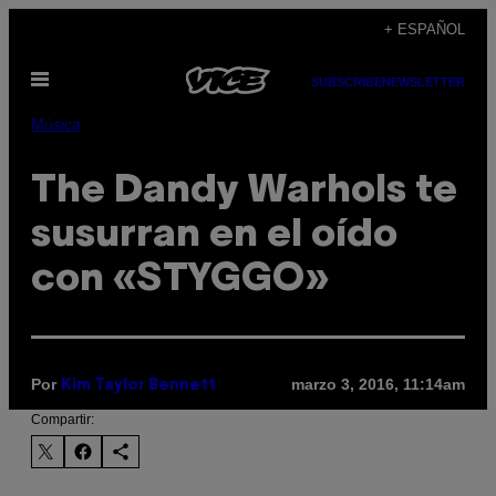
Saltar
+ ESPAÑOL
al
Abrir
contenido
SUBSCRIBE
NEWSLETTER
Menú
Música
The Dandy Warhols te
susurran en el oído
con «STYGGO»
Por
marzo 3, 2016, 11:14am
Kim Taylor Bennett
Compartir: