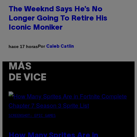
The Weeknd Says He’s No
Longer Going To Retire His
Iconic Moniker
Por
hace 17 horas
Caleb Catlin
MÁS
DE VICE
SCREENSHOT: EPIC GAMES
How Many Sprites Are in