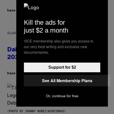
Por
hace 1 hora
Brent Koepp
Kill the ads for
just $2 a month
ILLUSTRATION BY REESA.
VICE membership also gives you access to
our very best writing and exclusive new
Daily Horoscope: August 10,
documentaries.
2026
Support for $2
Por
hace 8 horas
Ashley Fike
See All Membership Plans
Or, continue for free
(PHOTO BY JOHNNY NUNEZ/WIREIMAGE)