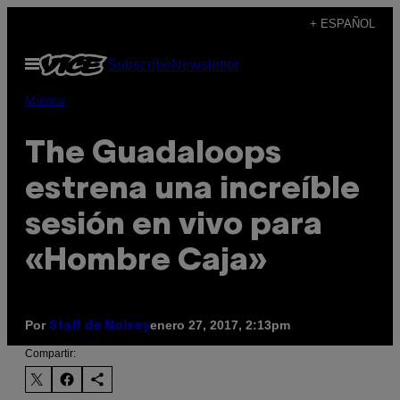
Saltar
+ ESPAÑOL
al
Abrir
Subscribe
Newsletter
contenido
Menú
Música
The Guadaloops
estrena una increíble
sesión en vivo para
«Hombre Caja»
Por
enero 27, 2017, 2:13pm
Staff de Noisey
Compartir: