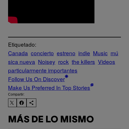
Etiquetado:
Canada
concierto
estreno
indie
Music
mú
sica nueva
Noisey
rock
the killers
Videos
particularmente importantes
Follow Us On Discover
Make Us Preferred In Top Stories
Compartir:
MÁS DE LO MISMO