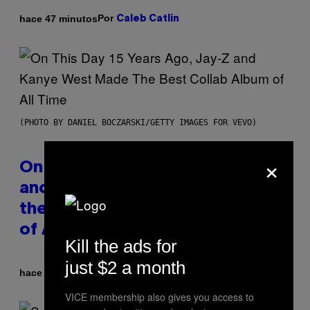
Por
hace 47 minutos
Caleb Catlin
(PHOTO BY DANIEL BOCZARSKI/GETTY IMAGES FOR VEVO)
×
On This Day 15 Years Ago, Jay-Z
and Kanye West Dropped One of
the Best Collaborative Albums
of All Time
Kill the ads for
just $2 a month
Por
hace 2 horas
Caleb Catlin
VICE membership also gives you access to