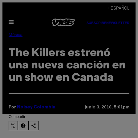
Saltar
+ ESPAÑOL
al
Abrir
contenido
SUBSCRIBE
NEWSLETTER
Menú
Música
The Killers estrenó
una nueva canción en
un show en Canada
Por
junio 3, 2016, 5:01pm
Noisey Colombia
Compartir: