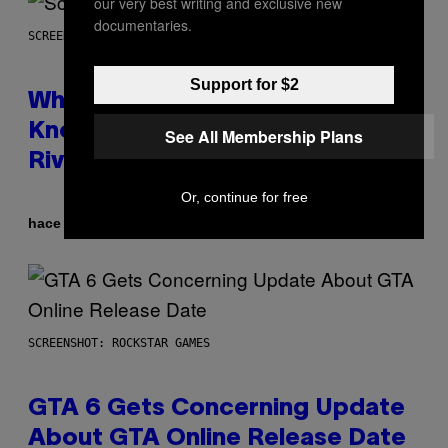
our very best writing and exclusive new
documentaries.
SCREENSHOT: NETEASE
Support for $2
Who Is The Hood? Everything To
Know About The Newest Marvel
See All Membership Plans
Rivals Character
Or, continue for free
Por
hace 3 horas
Denny Connolly
SCREENSHOT: ROCKSTAR GAMES
GTA 6 Gets Concerning Update
About GTA Online Release Date