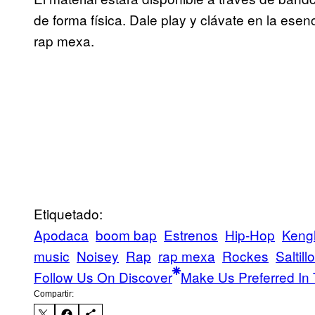
de forma física. Dale play y clávate en la esen
rap mexa.
Etiquetado:
Apodaca
boom bap
Estrenos
Hip-Hop
Keng
music
Noisey
Rap
rap mexa
Rockes
Saltillo
Follow Us On Discover
Make Us Preferred In 
Compartir: