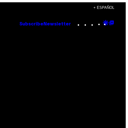
+ ESPAÑOL
Instagram
TikTok
YouTube
Google
Goog
Subscribe
Newsletter
Discove
Top
Posts