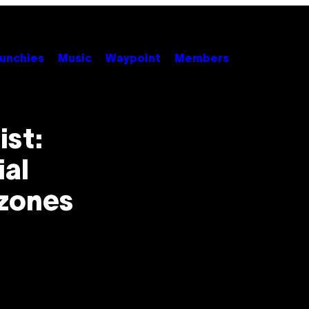
unchies
Music
Waypoint
Members
st:
ial
azones