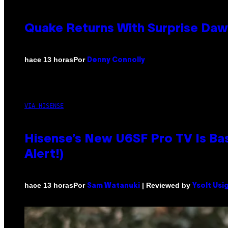
Quake Returns With Surprise Da
Por
hace 13 horas
Denny Connolly
VIA HISENSE
Hisense’s New U6SF Pro TV Is Bas
Alert!)
Por
| Reviewed by
hace 13 horas
Sam Watanuki
Ysolt Usi