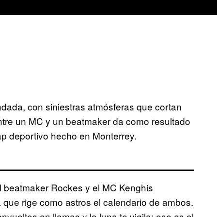
ada, con siniestras atmósferas que cortan
entre un MC y un beatmaker da como resultado
 rap deportivo hecho en Monterrey.
el beatmaker Rockes y el MC Kenghis
a que rige como astros el calendario de ambos.
vueltos en llamas y la luna te vigila: ese es el