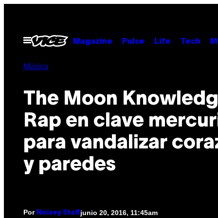
Saltar
al
contenido
Abrir
Magazine
Pulse
Life
Tech
M
Menú
Música
The Moon Knowledgi
Rap en clave mercur
para vandalizar cor
y paredes
Por
junio 20, 2016, 11:45am
Noisey Staff