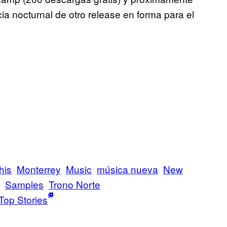
cia nocturnal de otro release en forma para el
his
Monterrey
Music
música nueva
New
Samples
Trono Norte
Top Stories