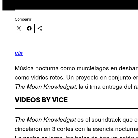
Compartir:
vía
Música nocturna como murciélagos en desband
como vidrios rotos. Un proyecto en conjunto 
: la última entrega del
The Moon Knowledgist
VIDEOS BY VICE
es el soundtrack que 
The Moon Knowledgist
cincelaron en 3 cortes con la esencia nocturn
La noche es larga, los botes de basura están en