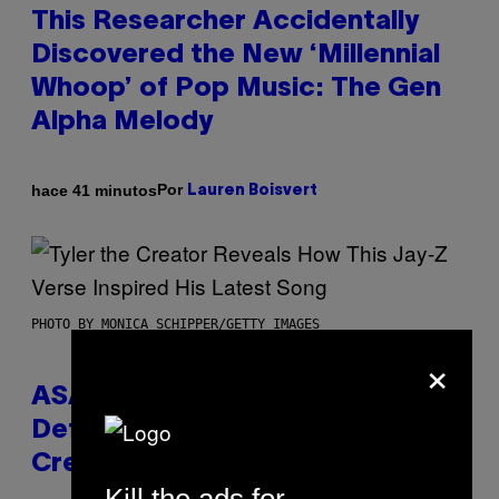
This Researcher Accidentally
Discovered the New ‘Millennial
Whoop’ of Pop Music: The Gen
Alpha Melody
Por
hace 41 minutos
Lauren Boisvert
PHOTO BY MONICA SCHIPPER/GETTY IMAGES
×
ASAP Rocky Seemingly Gives
Definitive Answer on Tyler, The
Creator’s Sexuality