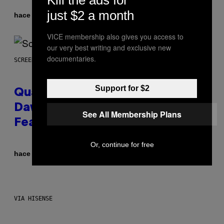
Kill the ads for
just $2 a month
Por
hace 2 horas
Stephen Andrew Galiher
VICE membership also gives you access to
our very best writing and exclusive new
documentaries.
SCREENSHOT: MACHINEGAMES/ID SOFTWARE
Support for $2
Quake Returns With Surprise
Dawn of the Machine Update
See All Membership Plans
Featuring 19 New Maps
Or, continue for free
Por
hace 2 horas
Denny Connolly
VIA HISENSE