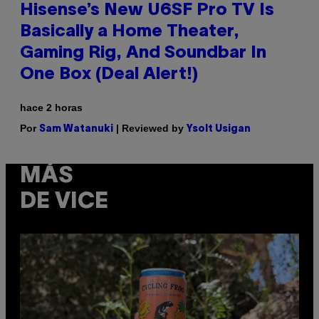
Hisense’s New U6SF Pro TV Is
Basically a Home Theater,
Gaming Rig, And Soundbar In
One Box (Deal Alert!)
hace 2 horas
Por
| Reviewed by
Sam Watanuki
Ysolt Usigan
MÁS
DE VICE