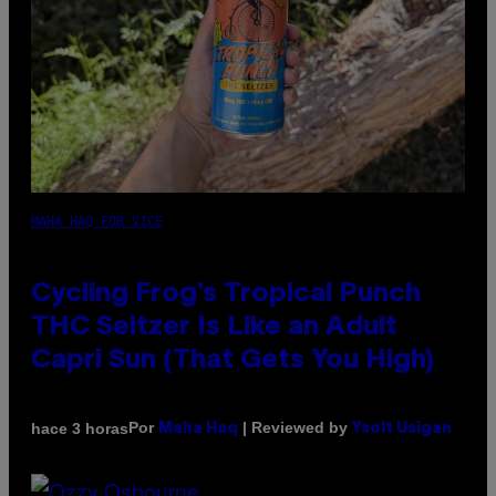
MAHA HAQ FOR VICE
Cycling Frog’s Tropical Punch
THC Seltzer Is Like an Adult
Capri Sun (That Gets You High)
Por
| Reviewed by
hace 3 horas
Maha Haq
Ysolt Usigan