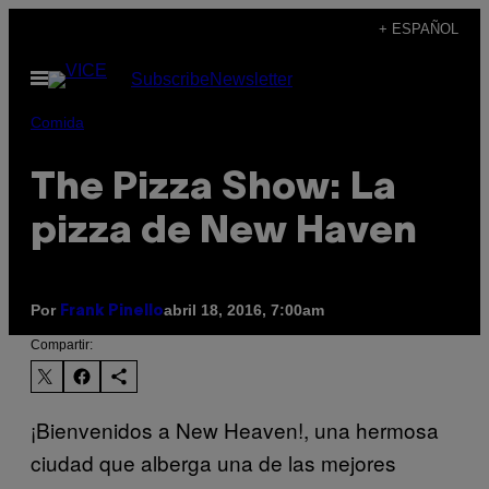
Saltar
+ ESPAÑOL
al
Abrir
Subscribe
Newsletter
contenido
Menú
Comida
The Pizza Show: La
pizza de New Haven
Por
abril 18, 2016, 7:00am
Frank Pinello
Compartir:
¡Bienvenidos a New Heaven!, una hermosa
ciudad que alberga una de las mejores