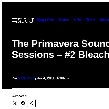
Saltar
al
contenido
Magazine
Pulse
Life
Tech
Munc
Abrir
Menú
The Primavera Soun
Sessions – #2 Bleac
Por
VICE Staff
julio 4, 2012, 4:00am
Compartir: