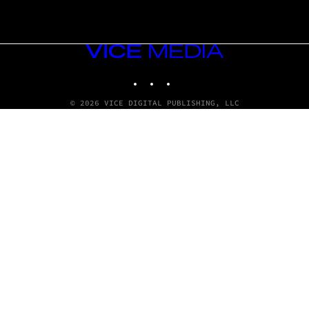
VICE
MEDIA
INSTAGRAM
TIKTOK
YOUTUBE
© 2026 VICE DIGITAL PUBLISHING, LLC