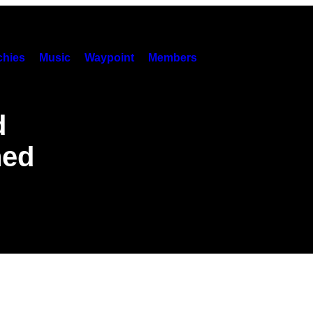
hies
Music
Waypoint
Members
d
hed