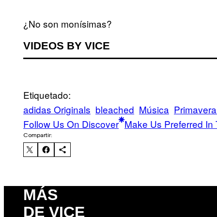
¿No son monísimas?
VIDEOS BY VICE
Etiquetado:
adidas Originals
bleached
Música
Primaver
Follow Us On Discover
Make Us Preferred In 
Compartir:
MÁS
DE VICE