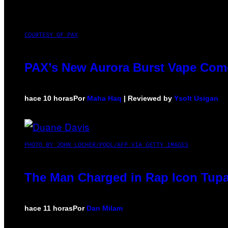
COURTESY OF PAX
PAX’s New Aurora Burst Vape Come
hace 10 horas
Por
Maha Haq
| Reviewed by
Ysolt Usigan
PHOTO BY JOHN LOCHER/POOL/AFP VIA GETTY IMAGES
The Man Charged in Rap Icon Tupa
hace 11 horas
Por
Dan Milam