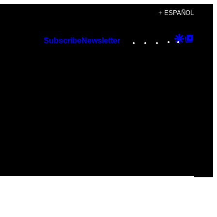
+ ESPAÑOL
Instagram
TikTok
YouTube
Google
Googl
Subscribe
Newsletter
Discover
Top
Posts