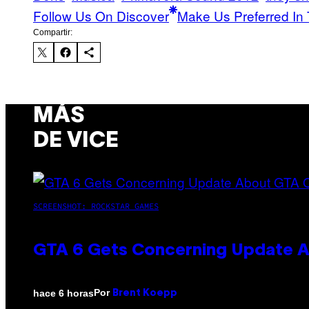
Follow Us On Discover
Make Us Preferred In 
Compartir:
MÁS
DE VICE
SCREENSHOT: ROCKSTAR GAMES
GTA 6 Gets Concerning Update A
Por
hace 6 horas
Brent Koepp