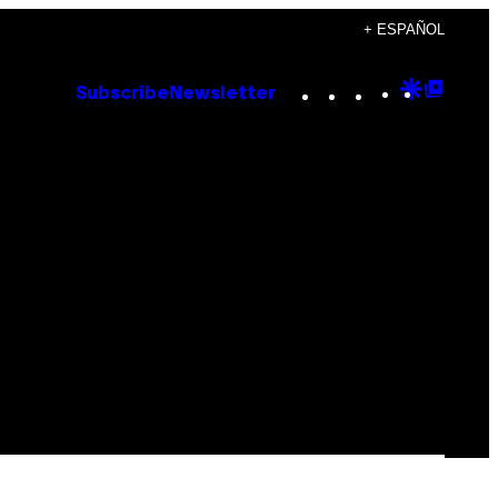
+ ESPAÑOL
Instagram
TikTok
YouTube
Google
Goog
Subscribe
Newsletter
Discove
Top
Posts