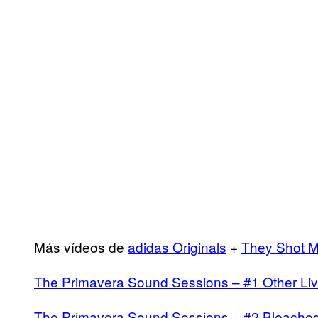
Más vídeos de
adidas Originals
+
They Shot M
The Primavera Sound Sessions – #1 Other Li
The Primavera Sound Sessions – #2 Bleache