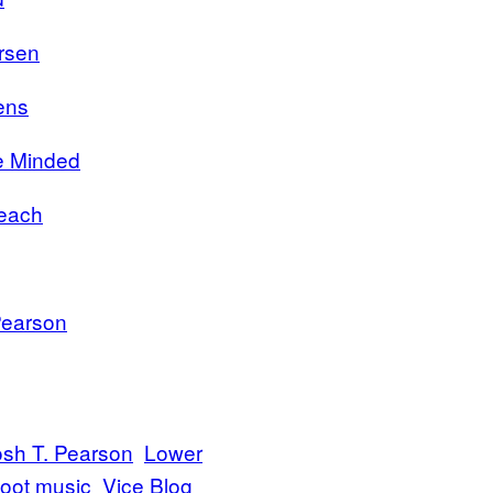
rsen
ens
e Minded
each
Pearson
osh T. Pearson
Lower
hoot music
Vice Blog