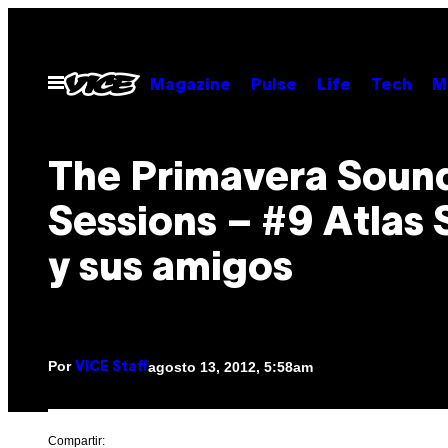
Saltar
al
contenido
Abrir
Magazine
Pulse
Life
Tech
M
Menú
The Primavera Soun
Sessions – #9 Atlas
y sus amigos
Por
agosto 13, 2012, 5:58am
VICE Staff
Compartir: