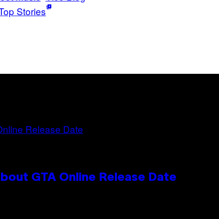
Top Stories
bout GTA Online Release Date