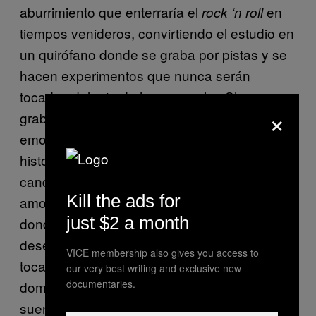
aburrimiento que enterraría el
en
rock ‘n roll
tiempos venideros, convirtiendo el estudio en
un quirófano donde se graba por pistas y se
hacen experimentos que nunca serán
tocados delante de humanos, las Shaggs
×
grabaron sin querer el mayor y más
emocionante retrato adolescente de la
historia de la música moderna, lleno de
candor, miedo, despecho, secretos, juego,
Kill the ads for
amor e incomprensión. Una obra extraña
just $2 a month
donde todo suena enérgicamente
desencajado, donde nada está cantado o
VICE membership also gives you access to
tocado en frío porque apenas pueden
our very best writing and exclusive new
documentaries.
dominar sus instrumentos. Sus canciones
suenan como el primer gallo de un