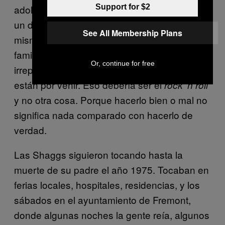
Support for $2
adolescente, algo involuntario en medio de
un discurso que provoca frustración en uno
See All Membership Plans
mismo y burla cómplice en las comidas
familiares, algo roto, en construcción,
Or, continue for free
irrepetible, motor de los sentimientos que
están por venir. Eso debería ser el
rock ‘n roll
y no otra cosa. Porque hacerlo bien o mal no
significa nada comparado con hacerlo de
verdad.
Las Shaggs siguieron tocando hasta la
muerte de su padre el año 1975. Tocaban en
ferias locales, hospitales, residencias, y los
sábados en el ayuntamiento de Fremont,
donde algunas noches la gente reía, algunos