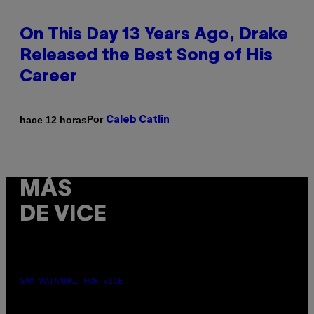
On This Day 13 Years Ago, Drake
Released the Best Song of His
Career
Por
hace 12 horas
Caleb Catlin
MÁS
DE VICE
SAM WATANUKI FOR VICE