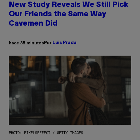
New Study Reveals We Still Pick
Our Friends the Same Way
Cavemen Did
Por
hace 35 minutos
Luis Prada
PHOTO: PIXELSEFFECT / GETTY IMAGES