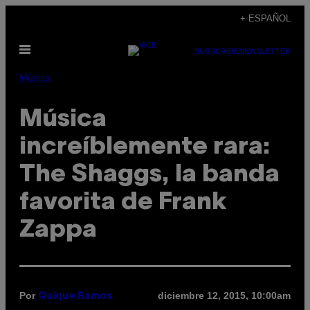
Saltar
+ ESPAÑOL
al
Abrir
contenido
SUBSCRIBE
NEWSLETTER
Menú
Música
Música
increíblemente rara:
The Shaggs, la banda
favorita de Frank
Zappa
Por
diciembre 12, 2015, 10:00am
Quique Ramos