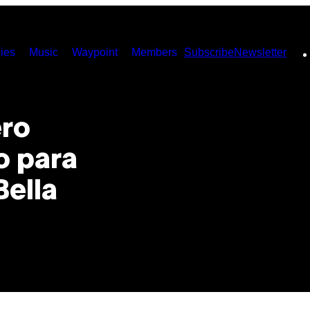
ies
Music
Waypoint
Members
Subscribe
Newsletter
ero
o para
Bella