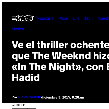
Saltar
al
Abrir
Magazine
Pulse
Life
Tech
Munch
contenido
Menú
Música
Ve el thriller ochent
que The Weeknd hiz
«In The Night», con 
Hadid
Por
diciembre 9, 2015, 8:28am
Slava Pastuk
Compartir: