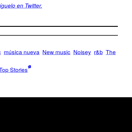
guelo en Twitter.
c
música nueva
New music
Noisey
r&b
The
Top Stories