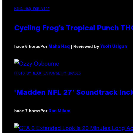
MAHA HAQ FOR VICE
Cycling Frog’s Tropical Punch THC
Por
| Reviewed by
hace 6 horas
Maha Haq
Ysolt Usigan
PHOTO BY NICK LAHAM/GETTY IMAGES
‘Madden NFL 27’ Soundtrack Inclu
Por
hace 7 horas
Dan Milam