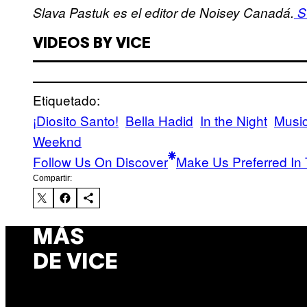
Slava Pastuk es el editor de Noisey Canadá.
Sí
VIDEOS BY VICE
Etiquetado:
¡Diosito Santo!
Bella Hadid
In the Night
Musi
Weeknd
Follow Us On Discover
Make Us Preferred In 
Compartir:
MÁS
DE VICE