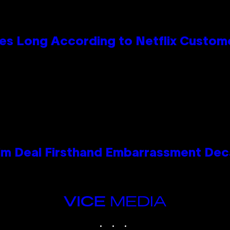
es Long According to Netflix Custom
e Kim Deal Firsthand Embarrassment De
VICE
MEDIA
INSTAGRAM
TIKTOK
YOUTUBE