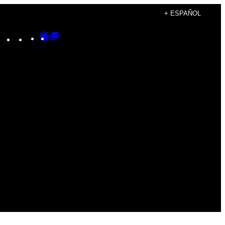
+ ESPAÑOL
Instagram
TikTok
YouTube
Google
Google
Discover
Top
Posts